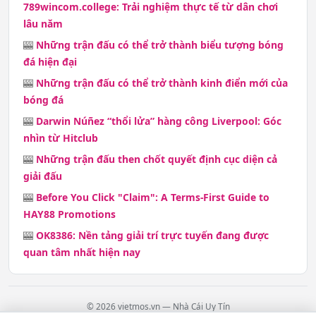
789wincom.college: Trải nghiệm thực tế từ dân chơi
lâu năm
🎰
Những trận đấu có thể trở thành biểu tượng bóng
đá hiện đại
🎰
Những trận đấu có thể trở thành kinh điển mới của
bóng đá
🎰
Darwin Núñez “thổi lửa” hàng công Liverpool: Góc
nhìn từ Hitclub
🎰
Những trận đấu then chốt quyết định cục diện cả
giải đấu
🎰
Before You Click "Claim": A Terms-First Guide to
HAY88 Promotions
🎰
OK8386: Nền tảng giải trí trực tuyến đang được
quan tâm nhất hiện nay
© 2026 vietmos.vn — Nhà Cái Uy Tín