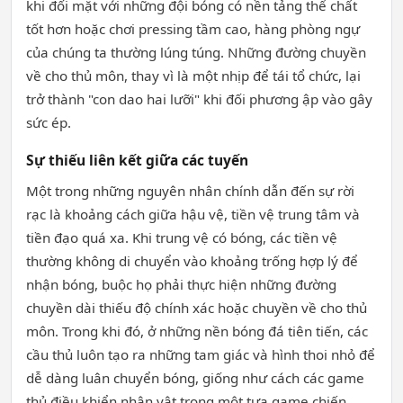
khi đối mặt với những đội bóng có nền tảng thể chất
tốt hơn hoặc chơi pressing tầm cao, hàng phòng ngự
của chúng ta thường lúng túng. Những đường chuyền
về cho thủ môn, thay vì là một nhịp để tái tổ chức, lại
trở thành "con dao hai lưỡi" khi đối phương ập vào gây
sức ép.
Sự thiếu liên kết giữa các tuyến
Một trong những nguyên nhân chính dẫn đến sự rời
rạc là khoảng cách giữa hậu vệ, tiền vệ trung tâm và
tiền đạo quá xa. Khi trung vệ có bóng, các tiền vệ
thường không di chuyển vào khoảng trống hợp lý để
nhận bóng, buộc họ phải thực hiện những đường
chuyền dài thiếu độ chính xác hoặc chuyền về cho thủ
môn. Trong khi đó, ở những nền bóng đá tiên tiến, các
cầu thủ luôn tạo ra những tam giác và hình thoi nhỏ để
dễ dàng luân chuyển bóng, giống như cách các game
thủ điều khiển nhân vật trong một tựa game chiến