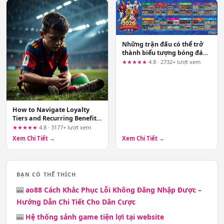
Những trận đấu có thể trở
thành biểu tượng bóng đá
hiện đại
★★★★★
4.8 · 2732+ lượt xem
How to Navigate Loyalty
Tiers and Recurring Benefits
Without Getting Lost
★★★★★
4.8 · 3177+ lượt xem
Xem Chi Tiết →
Xem Chi Tiết →
BẠN CÓ THỂ THÍCH
🎰
ao88 Cách Khắc Phục Lỗi Không Đăng Nhập Được –
Hướng Dẫn Chi Tiết Cho Dân Cược
🎰
Hệ thống sảnh game tiện lợi tại website