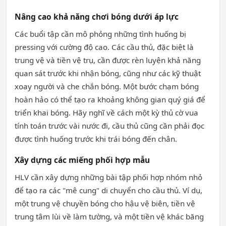
Nâng cao khả năng chơi bóng dưới áp lực
Các buổi tập cần mô phỏng những tình huống bị
pressing với cường độ cao. Các cầu thủ, đặc biệt là
trung vệ và tiền vệ trụ, cần được rèn luyện khả năng
quan sát trước khi nhận bóng, cũng như các kỹ thuật
xoay người và che chắn bóng. Một bước chạm bóng
hoàn hảo có thể tạo ra khoảng không gian quý giá để
triển khai bóng. Hãy nghĩ về cách một kỳ thủ cờ vua
tính toán trước vài nước đi, cầu thủ cũng cần phải đọc
được tình huống trước khi trái bóng đến chân.
Xây dựng các miếng phối hợp mẫu
HLV cần xây dựng những bài tập phối hợp nhóm nhỏ
để tạo ra các "mê cung" di chuyển cho cầu thủ. Ví dụ,
một trung vệ chuyền bóng cho hậu vệ biên, tiền vệ
trung tâm lùi về làm tường, và một tiền vệ khác băng