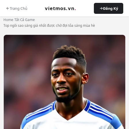
vietmos.vn
.
Trang Chủ
Đăng Ký
Home
›
Tất Cả Game
›
Top ngôi sao sáng giá nhất được chờ đợi tỏa sáng mùa hè