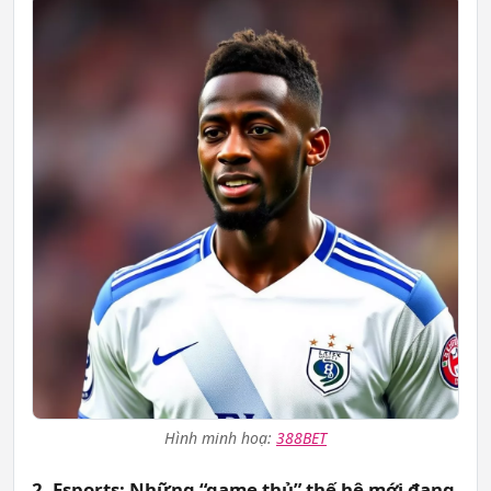
Hình minh hoạ:
388BET
2. Esports: Những “game thủ” thế hệ mới đang