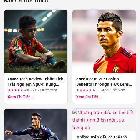
Bạn Có Thể Thích
ON68.Tech Review: Phân Tích
o8edu.com VIP Casino
Trải Nghiệm Người Dùng
Benefits Through a UX Lens:
Sau Khi Bóc Tách Các Lời
Where the Premium
★★★★★
4.8 · 3087+ lượt xem
★★★★★
4.8 · 2422+ lượt xem
Quảng Cáo
Experience Holds Up and
Xem Chi Tiết →
Xem Chi Tiết →
Where It Falls Apart
Những trận đấu có thể trở