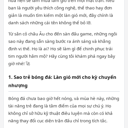
hứa hẹn sẽ làm mưa làm gió trên mọi mặt trận. Nếu
bạn là người yêu thích công nghệ, thể thao hay đơn
giản là muốn tìm kiếm một làn gió mới, đây chính là
danh sách những cái tên không thể bỏ lỡ.
Từ sân cỏ châu Âu cho đến sàn đấu game, những ngôi
sao này đang sẵn sàng bước ra ánh sáng và khẳng
định vị thế. Họ là ai? Họ sẽ làm gì để chinh phục trái
tim người hâm mộ? Hãy cùng tôi khám phá ngay bây
giờ nhé! 🚀
1. Sao trẻ bóng đá: Làn gió mới cho kỳ chuyển
nhượng
Bóng đá chưa bao giờ hết nóng, và mùa hè này, những
tài năng trẻ đang là tâm điểm của mọi sự chú ý. Họ
không chỉ sở hữu kỹ thuật điêu luyện mà còn có khả
năng thay đổi cục diện trận đấu chỉ trong tích tắc.