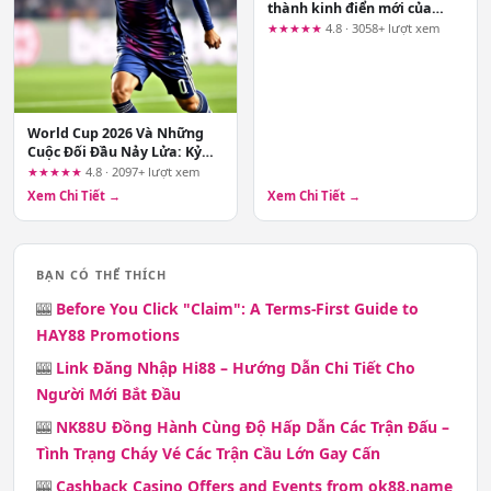
thành kinh điển mới của
bóng đá
★★★★★
4.8 · 3058+ lượt xem
World Cup 2026 Và Những
Cuộc Đối Đầu Nảy Lửa: Kỷ
Nguyên Mới Của Bóng Đá
★★★★★
4.8 · 2097+ lượt xem
Thế Giới
Xem Chi Tiết →
Xem Chi Tiết →
BẠN CÓ THỂ THÍCH
🎰
Before You Click "Claim": A Terms-First Guide to
HAY88 Promotions
🎰
Link Đăng Nhập Hi88 – Hướng Dẫn Chi Tiết Cho
Người Mới Bắt Đầu
🎰
NK88U Đồng Hành Cùng Độ Hấp Dẫn Các Trận Đấu –
Tình Trạng Cháy Vé Các Trận Cầu Lớn Gay Cấn
🎰
Cashback Casino Offers and Events from ok88.name