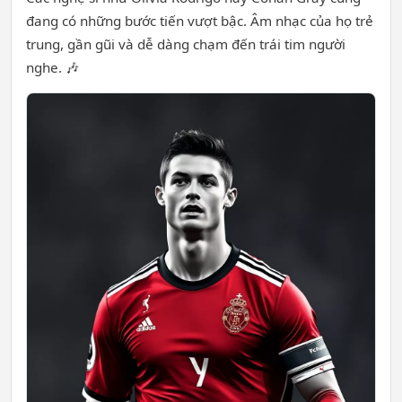
đang có những bước tiến vượt bậc. Âm nhạc của họ trẻ
trung, gần gũi và dễ dàng chạm đến trái tim người
nghe. 🎶