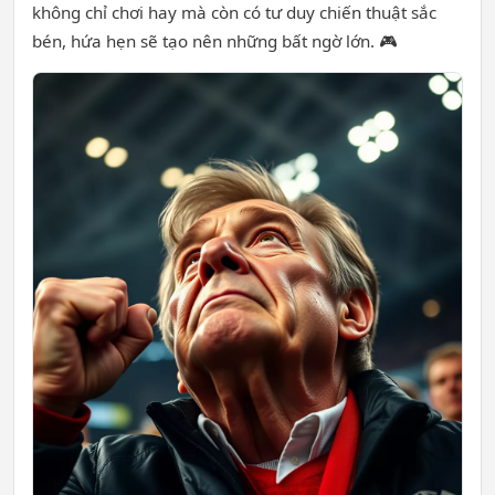
không chỉ chơi hay mà còn có tư duy chiến thuật sắc
bén, hứa hẹn sẽ tạo nên những bất ngờ lớn. 🎮