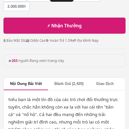
2.000.000₫
⚡ Nhận Thưởng
🔒 Bảo Mật SSL
🎰 Odds Cao
🔄 Hoàn Trả 1.5%
💳 Đa Kênh Nạp
🔥
203
người đang xem trang này
Nội Dung Bài Viết
Đánh Giá (2,420)
Giao Dịch
Nếu bạn là một tín đồ của các trò chơi đổi thưởng trực
tuyến, chắc hẳn không còn xa lạ với hai cái tên "bắn
cá" và "nổ hũ". Cả hai đều mang đến những trải
nghiệm giải trí đỉnh cao, nhưng mỗi trò lại có một