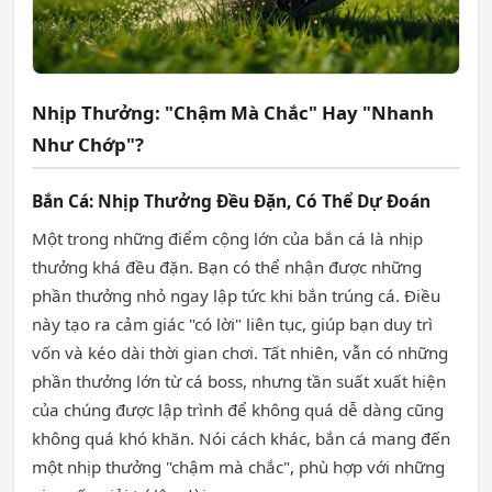
Nhịp Thưởng: "Chậm Mà Chắc" Hay "Nhanh
Như Chớp"?
Bắn Cá: Nhịp Thưởng Đều Đặn, Có Thể Dự Đoán
Một trong những điểm cộng lớn của bắn cá là nhịp
thưởng khá đều đặn. Bạn có thể nhận được những
phần thưởng nhỏ ngay lập tức khi bắn trúng cá. Điều
này tạo ra cảm giác "có lời" liên tục, giúp bạn duy trì
vốn và kéo dài thời gian chơi. Tất nhiên, vẫn có những
phần thưởng lớn từ cá boss, nhưng tần suất xuất hiện
của chúng được lập trình để không quá dễ dàng cũng
không quá khó khăn. Nói cách khác, bắn cá mang đến
một nhịp thưởng "chậm mà chắc", phù hợp với những