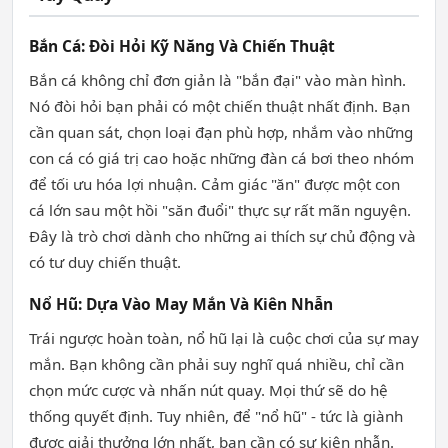
Bắn Cá: Đòi Hỏi Kỹ Năng Và Chiến Thuật
Bắn cá không chỉ đơn giản là "bắn đại" vào màn hình.
Nó đòi hỏi bạn phải có một chiến thuật nhất định. Bạn
cần quan sát, chọn loại đạn phù hợp, nhắm vào những
con cá có giá trị cao hoặc những đàn cá bơi theo nhóm
để tối ưu hóa lợi nhuận. Cảm giác "ăn" được một con
cá lớn sau một hồi "săn đuổi" thực sự rất mãn nguyện.
Đây là trò chơi dành cho những ai thích sự chủ động và
có tư duy chiến thuật.
Nổ Hũ: Dựa Vào May Mắn Và Kiên Nhẫn
Trái ngược hoàn toàn, nổ hũ lại là cuộc chơi của sự may
mắn. Bạn không cần phải suy nghĩ quá nhiều, chỉ cần
chọn mức cược và nhấn nút quay. Mọi thứ sẽ do hệ
thống quyết định. Tuy nhiên, để "nổ hũ" - tức là giành
được giải thưởng lớn nhất, bạn cần có sự kiên nhẫn.