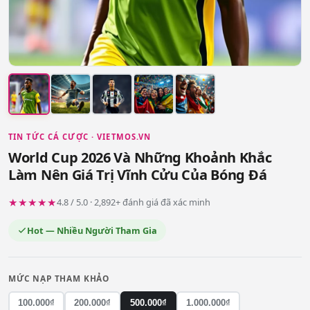
TIN TỨC CÁ CƯỢC · VIETMOS.VN
World Cup 2026 Và Những Khoảnh Khắc
Làm Nên Giá Trị Vĩnh Cửu Của Bóng Đá
★★★★★
4.8 / 5.0 · 2,892+ đánh giá đã xác minh
Hot — Nhiều Người Tham Gia
MỨC NẠP THAM KHẢO
100.000₫
200.000₫
500.000₫
1.000.000₫