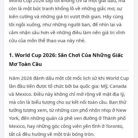
World Cup 2026 sắp tới không chỉ là một giải đấu, mà
còn là một bức tranh khổng lồ về những giấc mơ, sự
kiên cường và những giá trị vượt thời gian. Hãy cùng
tôi ngồi xuống, như những người bạn, để nhìn lại và
cảm nhận sâu hơn về những điều làm nên giá trị vĩnh
cửu của môn thể thao vua này nhé.
1. World Cup 2026: Sân Chơi Của Những Giấc
Mơ Toàn Cầu
Năm 2026 đánh dấu một cột mốc lịch sử khi World Cup
lần đầu tiên được tổ chức bởi ba quốc gia: Mỹ, Canada
và Mexico. Điều này không chỉ mở rộng về mặt địa lý,
mà còn là biểu tượng cho sự kết nối toàn cầu. Bạn thử
tưởng tượng xem, từ những con phố nhộn nhịp ở New
York, đến những quán cà phê ven đường ở Thành phố
Mexico, hay những góc công viên yên tĩnh ở Toronto,
tất cả đều hướng về một trái bóng tròn.