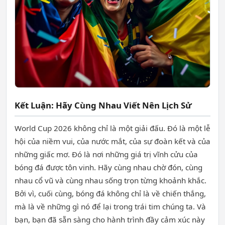
Kết Luận: Hãy Cùng Nhau Viết Nên Lịch Sử
World Cup 2026 không chỉ là một giải đấu. Đó là một lễ
hội của niềm vui, của nước mắt, của sự đoàn kết và của
những giấc mơ. Đó là nơi những giá trị vĩnh cửu của
bóng đá được tôn vinh. Hãy cùng nhau chờ đón, cùng
nhau cổ vũ và cùng nhau sống trọn từng khoảnh khắc.
Bởi vì, cuối cùng, bóng đá không chỉ là về chiến thắng,
mà là về những gì nó để lại trong trái tim chúng ta. Và
bạn, bạn đã sẵn sàng cho hành trình đầy cảm xúc này