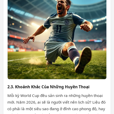
2.3. Khoảnh Khắc Của Những Huyền Thoại
Mỗi kỳ World Cup đều sản sinh ra những huyền thoại
mới. Năm 2026, ai sẽ là người viết nên lịch sử? Liệu đó
có phải là một siêu sao đang ở đỉnh cao phong độ, hay