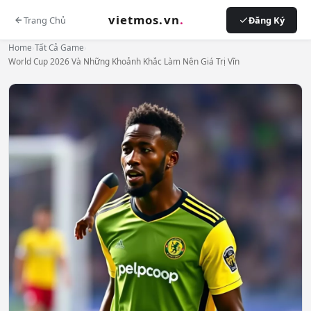
vietmos.vn
.
Trang Chủ
Đăng Ký
Home
›
Tất Cả Game
›
World Cup 2026 Và Những Khoảnh Khắc Làm Nên Giá Trị Vĩn