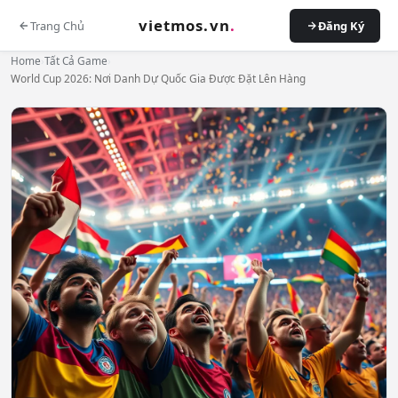
vietmos.vn
.
Trang Chủ
Đăng Ký
Home
›
Tất Cả Game
›
World Cup 2026: Nơi Danh Dự Quốc Gia Được Đặt Lên Hàng