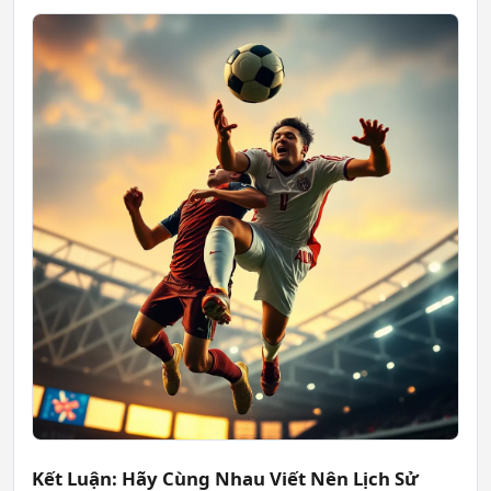
Kết Luận: Hãy Cùng Nhau Viết Nên Lịch Sử