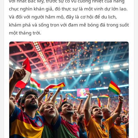
vời nhất Bắc Mỹ, trước sự cổ vũ cuồng nhiệt của hàng
chục nghìn khán giả, đó thực sự là một vinh dự lớn lao.
Và đối với người hâm mộ, đây là cơ hội để du lịch,
khám phá và sống trọn với đam mê bóng đá trong suốt
một tháng trời.