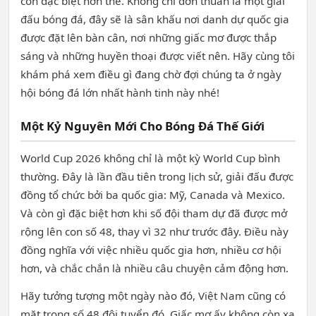
còn đặc biệt hơn thế. Không chỉ đơn thuần là một giải
đấu bóng đá, đây sẽ là sân khấu nơi danh dự quốc gia
được đặt lên bàn cân, nơi những giấc mơ được thắp
sáng và những huyền thoại được viết nên. Hãy cùng tôi
khám phá xem điều gì đang chờ đợi chúng ta ở ngày
hội bóng đá lớn nhất hành tinh này nhé!
Một Kỷ Nguyên Mới Cho Bóng Đá Thế Giới
World Cup 2026 không chỉ là một kỳ World Cup bình
thường. Đây là lần đầu tiên trong lịch sử, giải đấu được
đồng tổ chức bởi ba quốc gia: Mỹ, Canada và Mexico.
Và còn gì đặc biệt hơn khi số đội tham dự đã được mở
rộng lên con số 48, thay vì 32 như trước đây. Điều này
đồng nghĩa với việc nhiều quốc gia hơn, nhiều cơ hội
hơn, và chắc chắn là nhiều câu chuyện cảm động hơn.
Hãy tưởng tượng một ngày nào đó, Việt Nam cũng có
mặt trong số 48 đội tuyển đó. Giấc mơ ấy không còn xa