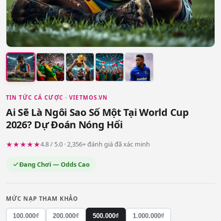
TIN TỨC CÁ CƯỢC · VIETMOS.VN
Ai Sẽ Là Ngôi Sao Số Một Tại World Cup
2026? Dự Đoán Nóng Hổi
★★★★★
4.8 / 5.0 · 2,356+ đánh giá đã xác minh
Đang Chơi — Odds Cao
MỨC NẠP THAM KHẢO
100.000₫
200.000₫
500.000₫
1.000.000₫