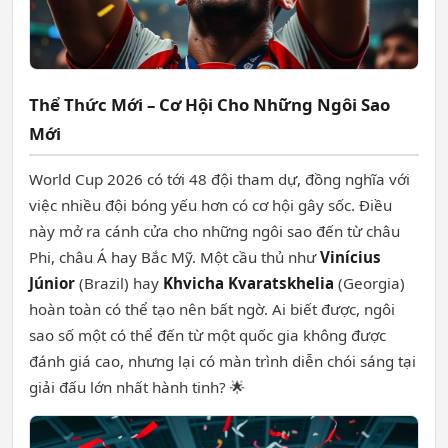
Thể Thức Mới – Cơ Hội Cho Những Ngôi Sao
Mới
World Cup 2026 có tới 48 đội tham dự, đồng nghĩa với
việc nhiều đội bóng yếu hơn có cơ hội gây sốc. Điều
này mở ra cánh cửa cho những ngôi sao đến từ châu
Phi, châu Á hay Bắc Mỹ. Một cầu thủ như
Vinícius
Júnior
(Brazil) hay
Khvicha Kvaratskhelia
(Georgia)
hoàn toàn có thể tạo nên bất ngờ. Ai biết được, ngôi
sao số một có thể đến từ một quốc gia không được
đánh giá cao, nhưng lại có màn trình diễn chói sáng tại
giải đấu lớn nhất hành tinh? 🌟