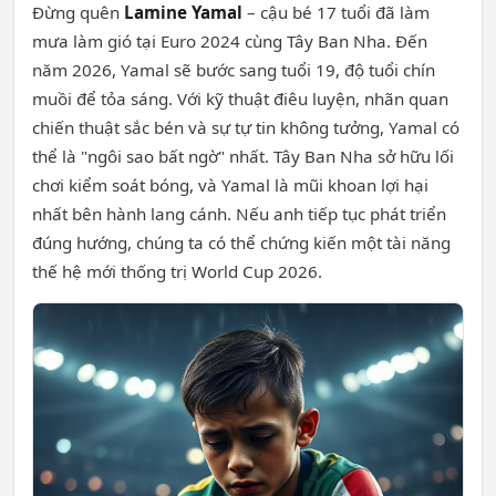
Đừng quên
Lamine Yamal
– cậu bé 17 tuổi đã làm
mưa làm gió tại Euro 2024 cùng Tây Ban Nha. Đến
năm 2026, Yamal sẽ bước sang tuổi 19, độ tuổi chín
muồi để tỏa sáng. Với kỹ thuật điêu luyện, nhãn quan
chiến thuật sắc bén và sự tự tin không tưởng, Yamal có
thể là "ngôi sao bất ngờ" nhất. Tây Ban Nha sở hữu lối
chơi kiểm soát bóng, và Yamal là mũi khoan lợi hại
nhất bên hành lang cánh. Nếu anh tiếp tục phát triển
đúng hướng, chúng ta có thể chứng kiến một tài năng
thế hệ mới thống trị World Cup 2026.