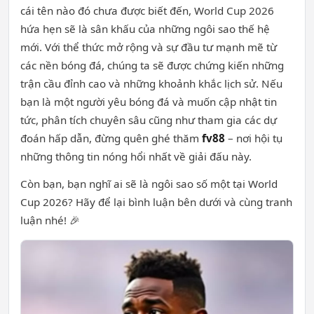
cái tên nào đó chưa được biết đến, World Cup 2026
hứa hẹn sẽ là sân khấu của những ngôi sao thế hệ
mới. Với thể thức mở rộng và sự đầu tư mạnh mẽ từ
các nền bóng đá, chúng ta sẽ được chứng kiến những
trận cầu đỉnh cao và những khoảnh khắc lịch sử. Nếu
bạn là một người yêu bóng đá và muốn cập nhật tin
tức, phân tích chuyên sâu cũng như tham gia các dự
đoán hấp dẫn, đừng quên ghé thăm
fv88
– nơi hội tụ
những thông tin nóng hổi nhất về giải đấu này.
Còn bạn, bạn nghĩ ai sẽ là ngôi sao số một tại World
Cup 2026? Hãy để lại bình luận bên dưới và cùng tranh
luận nhé! 🎉