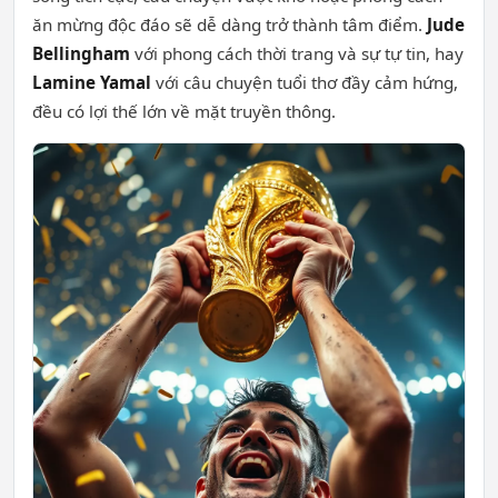
ăn mừng độc đáo sẽ dễ dàng trở thành tâm điểm.
Jude
Bellingham
với phong cách thời trang và sự tự tin, hay
Lamine Yamal
với câu chuyện tuổi thơ đầy cảm hứng,
đều có lợi thế lớn về mặt truyền thông.