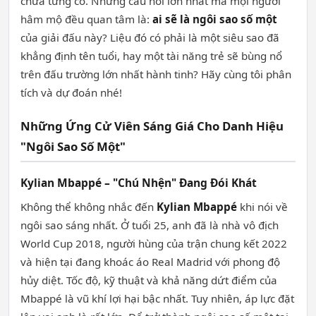
chưa từng có. Nhưng câu hỏi lớn nhất mà mọi người
hâm mộ đều quan tâm là:
ai sẽ là ngôi sao số một
của giải đấu này? Liệu đó có phải là một siêu sao đã
khẳng định tên tuổi, hay một tài năng trẻ sẽ bùng nổ
trên đấu trường lớn nhất hành tinh? Hãy cùng tôi phân
tích và dự đoán nhé!
Những Ứng Cử Viên Sáng Giá Cho Danh Hiệu
"Ngôi Sao Số Một"
Kylian Mbappé – "Chú Nhện" Đang Đói Khát
Không thể không nhắc đến
Kylian Mbappé
khi nói về
ngôi sao sáng nhất. Ở tuổi 25, anh đã là nhà vô địch
World Cup 2018, người hùng của trận chung kết 2022
và hiện tại đang khoác áo Real Madrid với phong độ
hủy diệt. Tốc độ, kỹ thuật và khả năng dứt điểm của
Mbappé là vũ khí lợi hại bậc nhất. Tuy nhiên, áp lực đặt