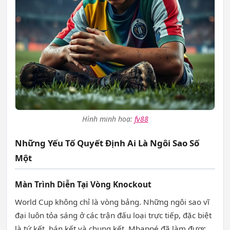
Hình minh hoạ:
fv88
Những Yếu Tố Quyết Định Ai Là Ngôi Sao Số
Một
Màn Trình Diễn Tại Vòng Knockout
World Cup không chỉ là vòng bảng. Những ngôi sao vĩ
đại luôn tỏa sáng ở các trận đấu loại trực tiếp, đặc biệt
là tứ kết, bán kết và chung kết. Mbappé đã làm được