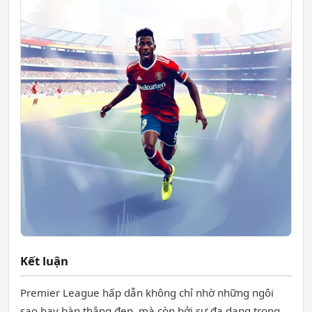
Kết luận
Premier League hấp dẫn không chỉ nhờ những ngôi
sao hay bàn thắng đẹp, mà còn bởi sự đa dạng trong