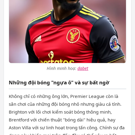
Hình minh hoạ:
dabet
Những đội bóng "ngựa ô" và sự bất ngờ
Không chỉ có những ông lớn, Premier League còn là
sân chơi của những đội bóng nhỏ nhưng giàu cá tính.
Brighton với lối chơi kiểm soát bóng thông minh,
Brentford với chiến thuật "bóng dài" hiệu quả, hay
Aston Villa với sự linh hoạt trong tấn công. Chính sự đa