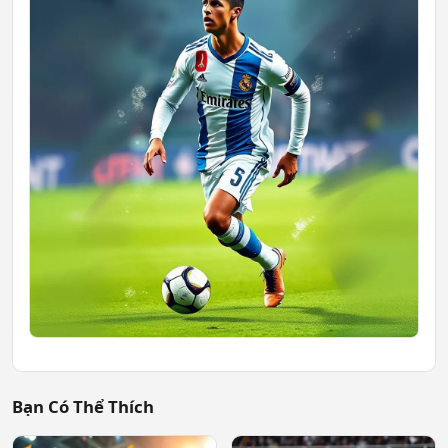
Bạn Có Thể Thích