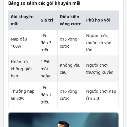
Bảng so sánh các gói khuyến mãi
Gói khuyến
Điều kiện
Giá trị
Phù hợp với
mãi
vòng cược
Lên
Người mới,
Nạp đầu
x15 vòng
đến 3
muốn có vốn
100%
cược
triệu
lớn
Hoàn trả
1.5%
Không yêu
Người chơi
không giới
mỗi
cầu
thường xuyên
hạn
ngày
Lên
Thưởng nạp
x10 vòng
Người chơi nạp
đến 1
lại 30%
cược
lần 2,3
triệu