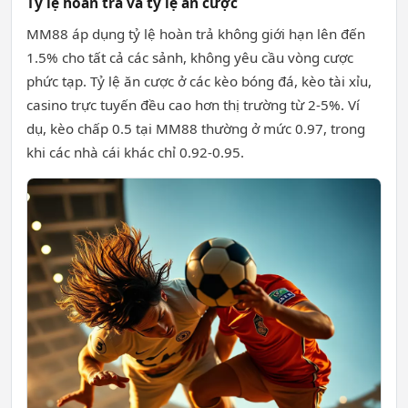
Tỷ lệ hoàn trả và tỷ lệ ăn cược
MM88 áp dụng tỷ lệ hoàn trả không giới hạn lên đến
1.5% cho tất cả các sảnh, không yêu cầu vòng cược
phức tạp. Tỷ lệ ăn cược ở các kèo bóng đá, kèo tài xỉu,
casino trực tuyến đều cao hơn thị trường từ 2-5%. Ví
dụ, kèo chấp 0.5 tại MM88 thường ở mức 0.97, trong
khi các nhà cái khác chỉ 0.92-0.95.