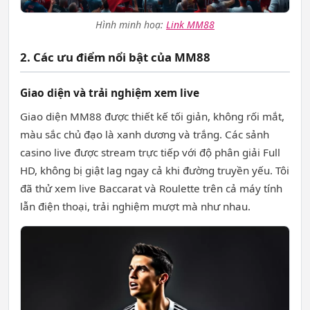
Hình minh hoạ:
Link MM88
2. Các ưu điểm nổi bật của MM88
Giao diện và trải nghiệm xem live
Giao diện MM88 được thiết kế tối giản, không rối mắt,
màu sắc chủ đạo là xanh dương và trắng. Các sảnh
casino live được stream trực tiếp với độ phân giải Full
HD, không bị giật lag ngay cả khi đường truyền yếu. Tôi
đã thử xem live Baccarat và Roulette trên cả máy tính
lẫn điện thoại, trải nghiệm mượt mà như nhau.