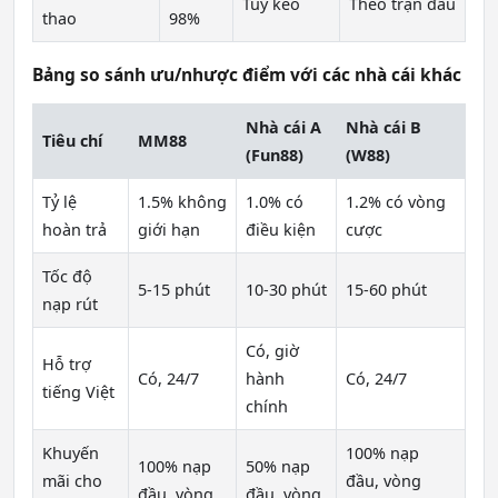
Tùy kèo
Theo trận đấu
thao
98%
Bảng so sánh ưu/nhược điểm với các nhà cái khác
Nhà cái A
Nhà cái B
Tiêu chí
MM88
(Fun88)
(W88)
Tỷ lệ
1.5% không
1.0% có
1.2% có vòng
hoàn trả
giới hạn
điều kiện
cược
Tốc độ
5-15 phút
10-30 phút
15-60 phút
nạp rút
Có, giờ
Hỗ trợ
Có, 24/7
hành
Có, 24/7
tiếng Việt
chính
Khuyến
100% nạp
100% nạp
50% nạp
mãi cho
đầu, vòng
đầu, vòng
đầu, vòng