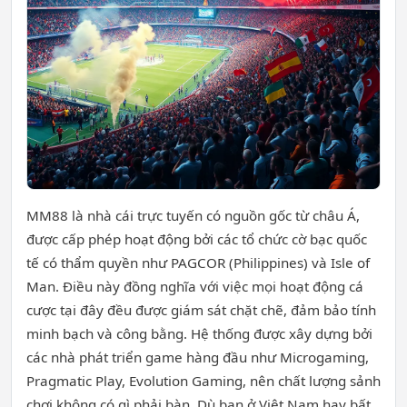
MM88 là nhà cái trực tuyến có nguồn gốc từ châu Á,
được cấp phép hoạt động bởi các tổ chức cờ bạc quốc
tế có thẩm quyền như PAGCOR (Philippines) và Isle of
Man. Điều này đồng nghĩa với việc mọi hoạt động cá
cược tại đây đều được giám sát chặt chẽ, đảm bảo tính
minh bạch và công bằng. Hệ thống được xây dựng bởi
các nhà phát triển game hàng đầu như Microgaming,
Pragmatic Play, Evolution Gaming, nên chất lượng sảnh
chơi không có gì phải bàn. Dù bạn ở Việt Nam hay bất