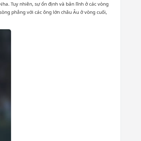
a. Tuy nhiên, sự ổn định và bản lĩnh ở các vòng
 sòng phẳng với các ông lớn châu Âu ở vòng cuối,