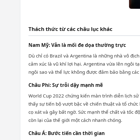
Thách thức từ các châu lục khác
Nam Mỹ: Vẫn là mối đe dọa thường trực
Dù chỉ có Brazil và Argentina là những nhà vô địc
cảm xúc là vũ khí lợi hại. Argentina vừa lên ngôi t
ngôi sao và thể lực không được đảm bảo bằng các 
Châu Phi: Sự trỗi dậy mạnh mẽ
World Cup 2022 chứng kiến màn trình diễn lịch sử
thấy sự tiến bộ vượt bậc về chiến thuật và tổ chức 
cọ xát và gây bất ngờ. Sức mạnh thể chất và tốc 
còn lại của thế giới một cách nhanh chóng.
Châu Á: Bước tiến cần thời gian