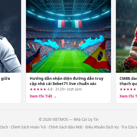
 giữa
Hướng dẫn nhận diện đường dẫn truy
CM88.dad
cập nhà cái 8xbet71.live chuẩn xác
thạch qu
ố quyết
tránh và 
★★★★★
4.8 · 3129+ lượt xem
★★★★
Xem Chi Tiết →
Xem Chi 
© 2026 VIETMOS — Nhà Cái Uy Tín
 Dịch
·
Chính Sách Hoàn Trả
·
Chính Sách Bảo Mật
·
Điều Khoản Dịch Vụ
·
Tra Cứu 