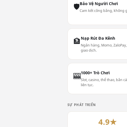
Bảo Vệ Người Chơi
🛡
Cam kết công bằng, không gi
Nạp Rút Đa Kênh
🏦
Ngân hàng, Momo, ZaloPay
giao dịch.
1000+ Trò Chơi
🎰
Slot, casino, thể thao, bắn 
liên tục.
SỰ PHÁT TRIỂN
4.9★