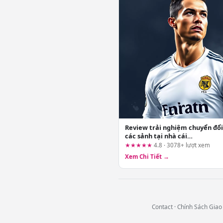
Review trải nghiệm chuyển đổi
các sảnh tại nhà cái
keonhacaionline.net: Ba yếu t
★★★★★
4.8 · 3078+ lượt xem
định sự mượt mà
Xem Chi Tiết →
Contact
·
Chính Sách Giao