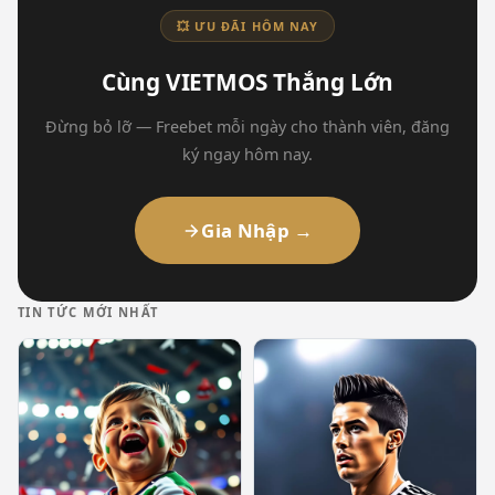
💥 ƯU ĐÃI HÔM NAY
Cùng VIETMOS Thắng Lớn
Đừng bỏ lỡ — Freebet mỗi ngày cho thành viên, đăng
ký ngay hôm nay.
Gia Nhập →
TIN TỨC MỚI NHẤT