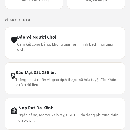
Thưởng cực khủng
NBA, V-League
VÌ SAO CHỌN
Bảo Vệ Người Chơi
🛡
Cam kết công bằng, không gian lận, minh bạch mọi giao
dịch.
Bảo Mật SSL 256-bit
🔒
Thông tin cá nhân và giao dịch được mã hóa tuyệt đối. Không
lo rò rỉ dữ liệu.
Nạp Rút Đa Kênh
🏦
Ngân hàng, Momo, ZaloPay, USDT — đa dạng phương thức
giao dịch.