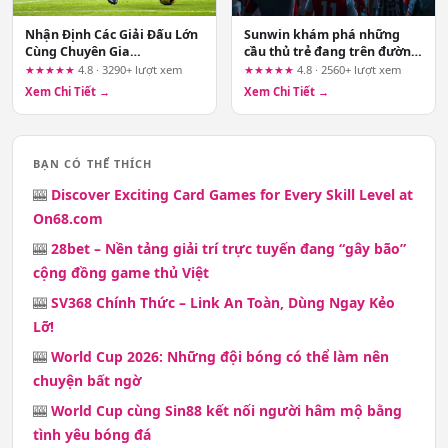
Nhận Định Các Giải Đấu Lớn
Sunwin khám phá những
Cùng Chuyên Gia
cầu thủ trẻ đang trên đường
socolive2.cam: Ai Nên Và Ai
trở thành huyền thoại: Góc
★★★★★
4.8 · 3290+ lượt xem
★★★★★
4.8 · 2560+ lượt xem
Không Nên Theo Dõi?
nhìn từ người dùng lâu năm
Xem Chi Tiết →
Xem Chi Tiết →
BẠN CÓ THỂ THÍCH
🎰
Discover Exciting Card Games for Every Skill Level at
On68.com
🎰
28bet – Nền tảng giải trí trực tuyến đang “gây bão”
cộng đồng game thủ Việt
🎰
SV368 Chính Thức – Link An Toàn, Dùng Ngay Kẻo
Lỡ!
🎰
World Cup 2026: Những đội bóng có thể làm nên
chuyện bất ngờ
🎰
World Cup cùng Sin88 kết nối người hâm mộ bằng
tình yêu bóng đá