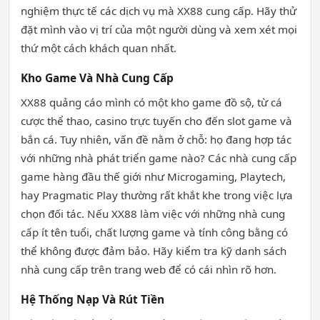
nghiệm thực tế các dịch vụ mà XX88 cung cấp. Hãy thử
đặt mình vào vị trí của một người dùng và xem xét mọi
thứ một cách khách quan nhất.
Kho Game Và Nhà Cung Cấp
XX88 quảng cáo mình có một kho game đồ sộ, từ cá
cược thể thao, casino trực tuyến cho đến slot game và
bắn cá. Tuy nhiên, vấn đề nằm ở chỗ: họ đang hợp tác
với những nhà phát triển game nào? Các nhà cung cấp
game hàng đầu thế giới như Microgaming, Playtech,
hay Pragmatic Play thường rất khắt khe trong việc lựa
chọn đối tác. Nếu XX88 làm việc với những nhà cung
cấp ít tên tuổi, chất lượng game và tính công bằng có
thể không được đảm bảo. Hãy kiểm tra kỹ danh sách
nhà cung cấp trên trang web để có cái nhìn rõ hơn.
Hệ Thống Nạp Và Rút Tiền