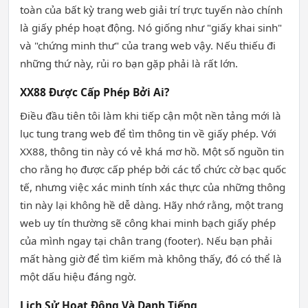
toàn của bất kỳ trang web giải trí trực tuyến nào chính
là giấy phép hoạt động. Nó giống như "giấy khai sinh"
và "chứng minh thư" của trang web vậy. Nếu thiếu đi
những thứ này, rủi ro bạn gặp phải là rất lớn.
XX88 Được Cấp Phép Bởi Ai?
Điều đầu tiên tôi làm khi tiếp cận một nền tảng mới là
lục tung trang web để tìm thông tin về giấy phép. Với
XX88, thông tin này có vẻ khá mơ hồ. Một số nguồn tin
cho rằng họ được cấp phép bởi các tổ chức cờ bạc quốc
tế, nhưng việc xác minh tính xác thực của những thông
tin này lại không hề dễ dàng. Hãy nhớ rằng, một trang
web uy tín thường sẽ công khai minh bạch giấy phép
của mình ngay tại chân trang (footer). Nếu bạn phải
mất hàng giờ để tìm kiếm mà không thấy, đó có thể là
một dấu hiệu đáng ngờ.
Lịch Sử Hoạt Động Và Danh Tiếng