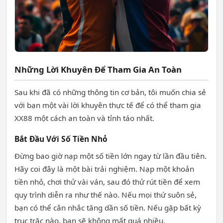
Những Lời Khuyên Để Tham Gia An Toàn
Sau khi đã có những thông tin cơ bản, tôi muốn chia sẻ
với bạn một vài lời khuyên thực tế để có thể tham gia
XX88 một cách an toàn và tỉnh táo nhất.
Bắt Đầu Với Số Tiền Nhỏ
Đừng bao giờ nạp một số tiền lớn ngay từ lần đầu tiên.
Hãy coi đây là một bài trải nghiệm. Nạp một khoản
tiền nhỏ, chơi thử vài ván, sau đó thử rút tiền để xem
quy trình diễn ra như thế nào. Nếu mọi thứ suôn sẻ,
bạn có thể cân nhắc tăng dần số tiền. Nếu gặp bất kỳ
trục trặc nào, bạn sẽ không mất quá nhiều.