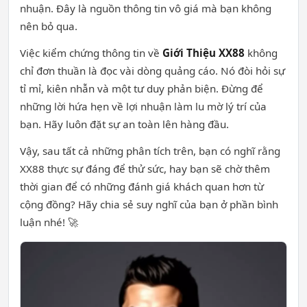
nhuận. Đây là nguồn thông tin vô giá mà bạn không
nên bỏ qua.
Việc kiểm chứng thông tin về
Giới Thiệu XX88
không
chỉ đơn thuần là đọc vài dòng quảng cáo. Nó đòi hỏi sự
tỉ mỉ, kiên nhẫn và một tư duy phản biện. Đừng để
những lời hứa hẹn về lợi nhuận làm lu mờ lý trí của
bạn. Hãy luôn đặt sự an toàn lên hàng đầu.
Vậy, sau tất cả những phân tích trên, bạn có nghĩ rằng
XX88 thực sự đáng để thử sức, hay bạn sẽ chờ thêm
thời gian để có những đánh giá khách quan hơn từ
cộng đồng? Hãy chia sẻ suy nghĩ của bạn ở phần bình
luận nhé! 🚀