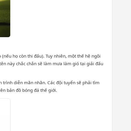
(nếu họ còn thi đấu). Tuy nhiên, một thế hệ ngôi
 tên này chắc chắn sẽ làm mưa làm gió tại giải đấu
 trình diễn mãn nhãn. Các đội tuyển sẽ phải tìm
rên bản đồ bóng đá thế giới.