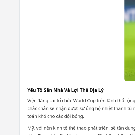
Yếu Tố Sân Nhà Và Lợi Thế Địa Lý
Việc đăng cai tổ chức World Cup trên lãnh thổ rộn
chắc chắn sẽ nhận được sự ủng hộ nhiệt thành từ 
toán khó cho các đội bóng.
Mỹ, với nền kinh tế thể thao phát triển, sẽ tận dụ