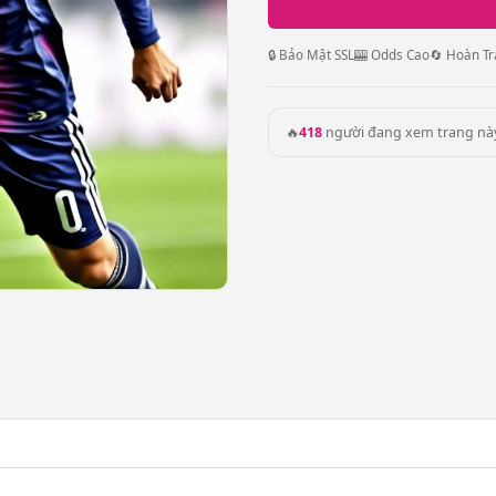
🔒 Bảo Mật SSL
🎰 Odds Cao
🔄 Hoàn Tr
🔥
418
người đang xem trang nà