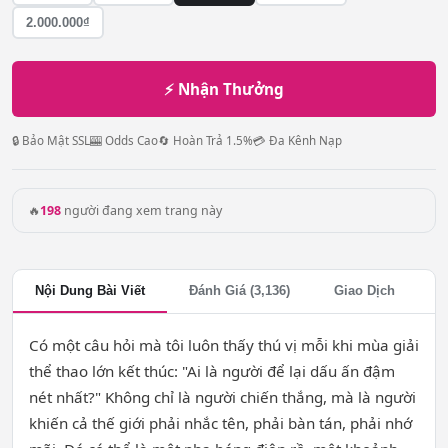
2.000.000₫
⚡ Nhận Thưởng
🔒 Bảo Mật SSL
🎰 Odds Cao
🔄 Hoàn Trả 1.5%
💳 Đa Kênh Nạp
🔥
198
người đang xem trang này
Nội Dung Bài Viết
Đánh Giá (3,136)
Giao Dịch
Có một câu hỏi mà tôi luôn thấy thú vị mỗi khi mùa giải
thể thao lớn kết thúc: "Ai là người để lại dấu ấn đậm
nét nhất?" Không chỉ là người chiến thắng, mà là người
khiến cả thế giới phải nhắc tên, phải bàn tán, phải nhớ