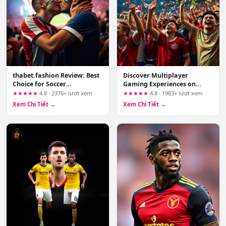
thabet.fashion Review: Best
Discover Multiplayer
Choice for Soccer
Gaming Experiences on
Enthusiasts
gg88.ltd: What to Expect and
★★★★★
4.8 · 2376+ lượt xem
★★★★★
4.8 · 1983+ lượt xem
What to Verify Yourself
Xem Chi Tiết →
Xem Chi Tiết →