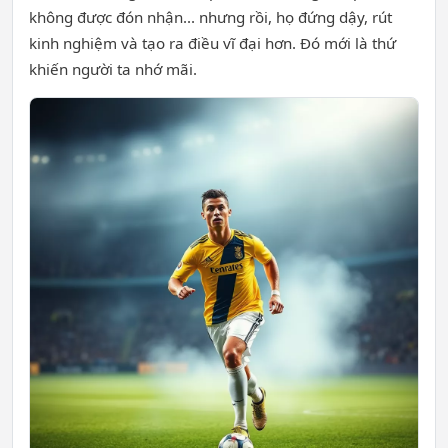
không được đón nhận... nhưng rồi, họ đứng dậy, rút
kinh nghiệm và tạo ra điều vĩ đại hơn. Đó mới là thứ
khiến người ta nhớ mãi.