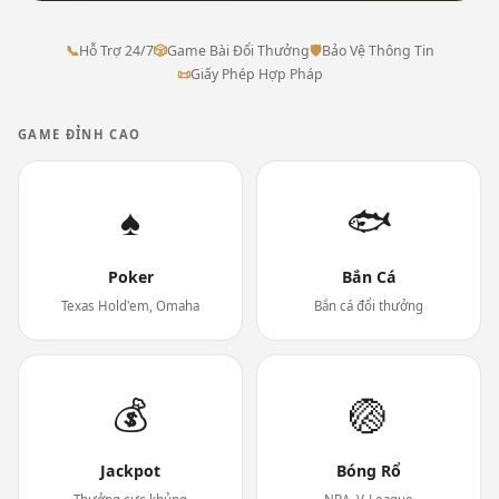
📞
Hỗ Trợ 24/7
🎲
Game Bài Đổi Thưởng
🛡
Bảo Vệ Thông Tin
📜
Giấy Phép Hợp Pháp
GAME ĐỈNH CAO
♠
🐟
Poker
Bắn Cá
Texas Hold'em, Omaha
Bắn cá đổi thưởng
💰
🏐
Jackpot
Bóng Rổ