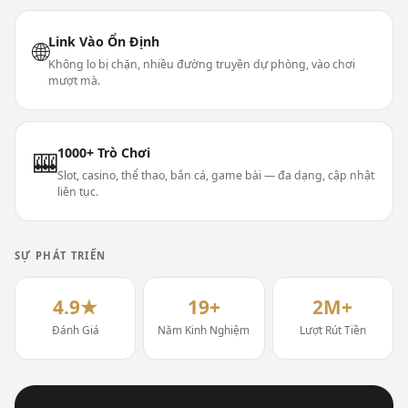
Link Vào Ổn Định
🌐
Không lo bị chặn, nhiều đường truyền dự phòng, vào chơi
mượt mà.
1000+ Trò Chơi
🎰
Slot, casino, thể thao, bắn cá, game bài — đa dạng, cập nhật
liên tục.
SỰ PHÁT TRIỂN
4.9★
19+
2M+
Đánh Giá
Năm Kinh Nghiệm
Lượt Rút Tiền