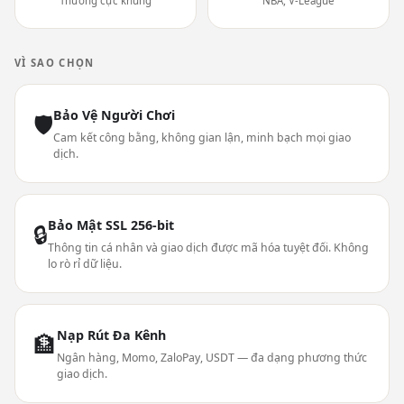
Thưởng cực khủng
NBA, V-League
VÌ SAO CHỌN
Bảo Vệ Người Chơi
🛡
Cam kết công bằng, không gian lận, minh bạch mọi giao
dịch.
Bảo Mật SSL 256-bit
🔒
Thông tin cá nhân và giao dịch được mã hóa tuyệt đối. Không
lo rò rỉ dữ liệu.
Nạp Rút Đa Kênh
🏦
Ngân hàng, Momo, ZaloPay, USDT — đa dạng phương thức
giao dịch.