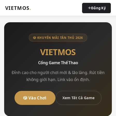
VIETMOS
.
Đăng Ký
🎲 KHUYẾN MÃI TÂN THỦ 2026
VIETMOS
Cổng Game Thể Thao
Đỉnh cao cho người chơi mới & lão làng. Rút tiền
không giới hạn. Link vào ổn định.
🎲 Vào Chơi
Xem Tất Cả Game