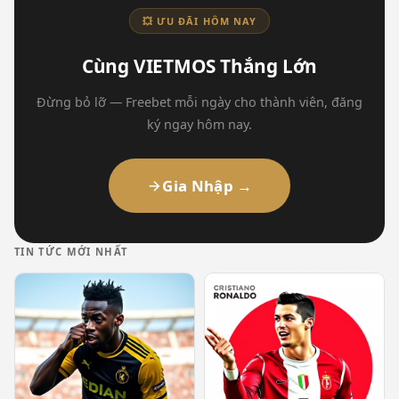
💥 ƯU ĐÃI HÔM NAY
Cùng VIETMOS Thắng Lớn
Đừng bỏ lỡ — Freebet mỗi ngày cho thành viên, đăng
ký ngay hôm nay.
Gia Nhập →
TIN TỨC MỚI NHẤT