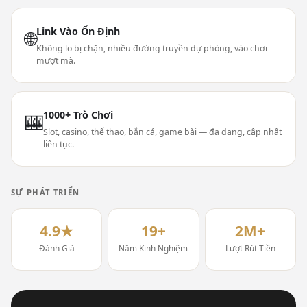
Link Vào Ổn Định
🌐
Không lo bị chặn, nhiều đường truyền dự phòng, vào chơi
mượt mà.
1000+ Trò Chơi
🎰
Slot, casino, thể thao, bắn cá, game bài — đa dạng, cập nhật
liên tục.
SỰ PHÁT TRIỂN
4.9★
19+
2M+
Đánh Giá
Năm Kinh Nghiệm
Lượt Rút Tiền