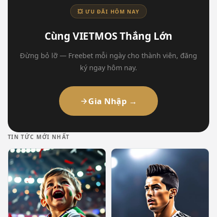
💥 ƯU ĐÃI HÔM NAY
Cùng VIETMOS Thắng Lớn
Đừng bỏ lỡ — Freebet mỗi ngày cho thành viên, đăng
ký ngay hôm nay.
Gia Nhập →
TIN TỨC MỚI NHẤT