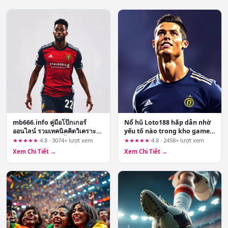
mb666.info คู่มือโป๊กเกอร์
Nổ hũ Loto188 hấp dẫn nhờ
ออนไลน์ รวมเทคนิคคิดวิเคราะห์
yếu tố nào trong kho game
และกลยุทธ์เกมไพ่ขั้นสูง
casino
★★★★★
4.8 · 3074+ lượt xem
★★★★★
4.8 · 2458+ lượt xem
Xem Chi Tiết →
Xem Chi Tiết →