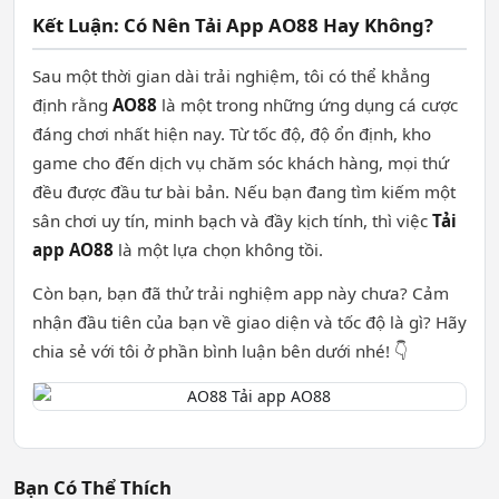
Kết Luận: Có Nên Tải App AO88 Hay Không?
Sau một thời gian dài trải nghiệm, tôi có thể khẳng
định rằng
AO88
là một trong những ứng dụng cá cược
đáng chơi nhất hiện nay. Từ tốc độ, độ ổn định, kho
game cho đến dịch vụ chăm sóc khách hàng, mọi thứ
đều được đầu tư bài bản. Nếu bạn đang tìm kiếm một
sân chơi uy tín, minh bạch và đầy kịch tính, thì việc
Tải
app AO88
là một lựa chọn không tồi.
Còn bạn, bạn đã thử trải nghiệm app này chưa? Cảm
nhận đầu tiên của bạn về giao diện và tốc độ là gì? Hãy
chia sẻ với tôi ở phần bình luận bên dưới nhé! 👇
Bạn Có Thể Thích