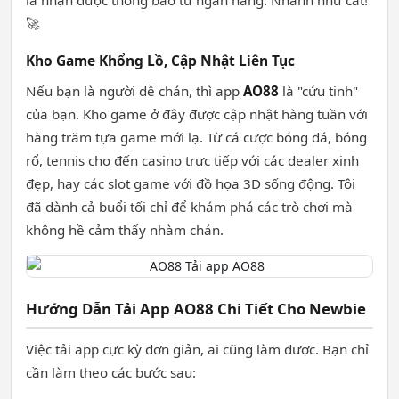
là nhận được thông báo từ ngân hàng. Nhanh như cắt!
🚀
Kho Game Khổng Lồ, Cập Nhật Liên Tục
Nếu bạn là người dễ chán, thì app
AO88
là "cứu tinh"
của bạn. Kho game ở đây được cập nhật hàng tuần với
hàng trăm tựa game mới lạ. Từ cá cược bóng đá, bóng
rổ, tennis cho đến casino trực tiếp với các dealer xinh
đẹp, hay các slot game với đồ họa 3D sống động. Tôi
đã dành cả buổi tối chỉ để khám phá các trò chơi mà
không hề cảm thấy nhàm chán.
Hướng Dẫn Tải App AO88 Chi Tiết Cho Newbie
Việc tải app cực kỳ đơn giản, ai cũng làm được. Bạn chỉ
cần làm theo các bước sau: