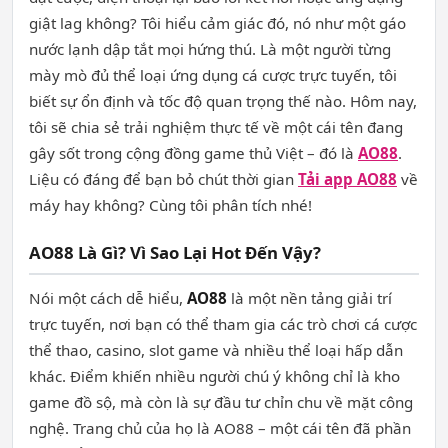
giật lag không? Tôi hiểu cảm giác đó, nó như một gáo
nước lạnh dập tắt mọi hứng thú. Là một người từng
mày mò đủ thể loại ứng dụng cá cược trực tuyến, tôi
biết sự ổn định và tốc độ quan trọng thế nào. Hôm nay,
tôi sẽ chia sẻ trải nghiệm thực tế về một cái tên đang
gây sốt trong cộng đồng game thủ Việt – đó là
AO88
.
Liệu có đáng để bạn bỏ chút thời gian
Tải app AO88
về
máy hay không? Cùng tôi phân tích nhé!
AO88 Là Gì? Vì Sao Lại Hot Đến Vậy?
Nói một cách dễ hiểu,
AO88
là một nền tảng giải trí
trực tuyến, nơi bạn có thể tham gia các trò chơi cá cược
thể thao, casino, slot game và nhiều thể loại hấp dẫn
khác. Điểm khiến nhiều người chú ý không chỉ là kho
game đồ sộ, mà còn là sự đầu tư chỉn chu về mặt công
nghệ. Trang chủ của họ là AO88 – một cái tên đã phần