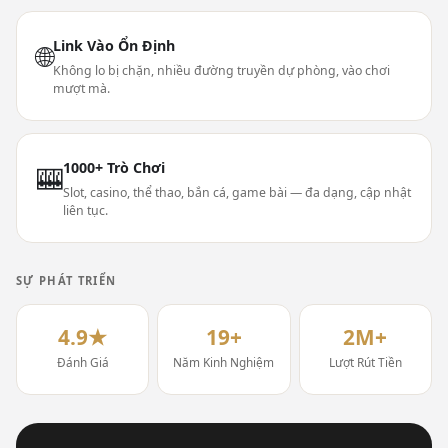
Link Vào Ổn Định
🌐
Không lo bị chặn, nhiều đường truyền dự phòng, vào chơi
mượt mà.
1000+ Trò Chơi
🎰
Slot, casino, thể thao, bắn cá, game bài — đa dạng, cập nhật
liên tục.
SỰ PHÁT TRIỂN
4.9★
19+
2M+
Đánh Giá
Năm Kinh Nghiệm
Lượt Rút Tiền