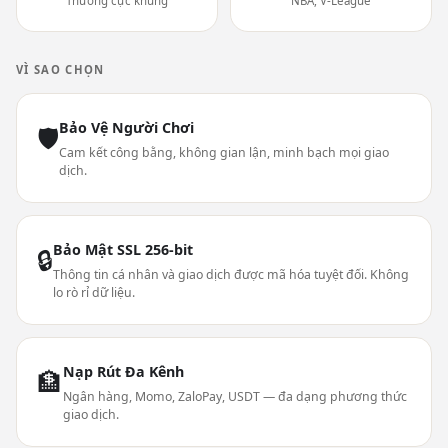
Thưởng cực khủng
NBA, V-League
VÌ SAO CHỌN
Bảo Vệ Người Chơi
🛡
Cam kết công bằng, không gian lận, minh bạch mọi giao
dịch.
Bảo Mật SSL 256-bit
🔒
Thông tin cá nhân và giao dịch được mã hóa tuyệt đối. Không
lo rò rỉ dữ liệu.
Nạp Rút Đa Kênh
🏦
Ngân hàng, Momo, ZaloPay, USDT — đa dạng phương thức
giao dịch.