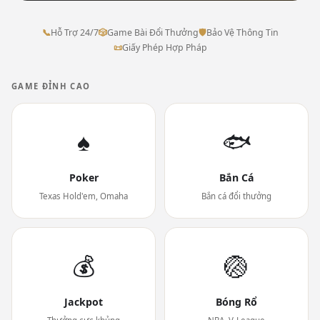
📞
Hỗ Trợ 24/7
🎲
Game Bài Đổi Thưởng
🛡
Bảo Vệ Thông Tin
📜
Giấy Phép Hợp Pháp
GAME ĐỈNH CAO
♠
🐟
Poker
Bắn Cá
Texas Hold'em, Omaha
Bắn cá đổi thưởng
💰
🏐
Jackpot
Bóng Rổ