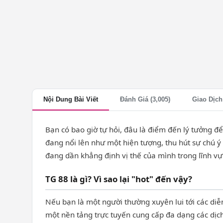
Nội Dung Bài Viết
Đánh Giá (3,005)
Giao Dịch
Bạn có bao giờ tự hỏi, đâu là điểm đến lý tưởng để
đang nổi lên như một hiện tượng, thu hút sự chú ý 
đang dần khẳng định vị thế của mình trong lĩnh vực
TG 88 là gì? Vì sao lại "hot" đến vậy?
Nếu bạn là một người thường xuyên lui tới các diễ
một nền tảng trực tuyến cung cấp đa dạng các dịch