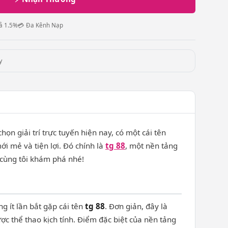
ả 1.5%
💳 Đa Kênh Nạp
y
ọn giải trí trực tuyến hiện nay, có một cái tên
ới mẻ và tiện lợi. Đó chính là
tg 88
, một nền tảng
y cùng tôi khám phá nhé!
g ít lần bắt gặp cái tên
tg 88
. Đơn giản, đây là
ợc thể thao kịch tính. Điểm đặc biệt của nền tảng