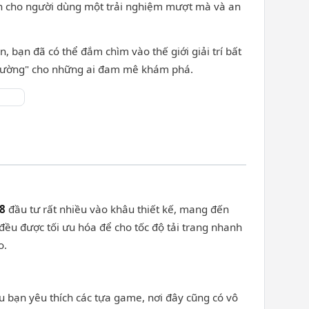
đến cho người dùng một trải nghiệm mượt mà và an
n, bạn đã có thể đắm chìm vào thế giới giải trí bất
n đường" cho những ai đam mê khám phá.
8
đầu tư rất nhiều vào khâu thiết kế, mang đến
đều được tối ưu hóa để cho tốc độ tải trang nhanh
o.
ếu bạn yêu thích các tựa game, nơi đây cũng có vô