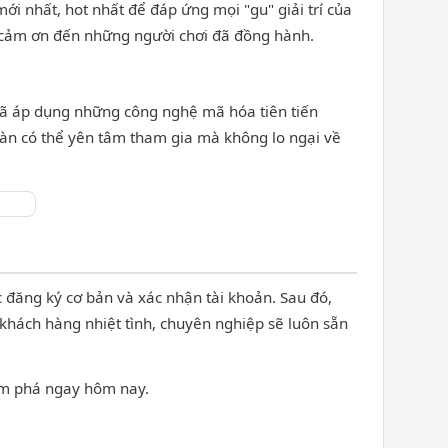
ới nhất, hot nhất để đáp ứng mọi "gu" giải trí của
i cảm ơn đến những người chơi đã đồng hành.
ã áp dụng những công nghệ mã hóa tiên tiến
oàn có thể yên tâm tham gia mà không lo ngại về
c đăng ký cơ bản và xác nhận tài khoản. Sau đó,
 khách hàng nhiệt tình, chuyên nghiệp sẽ luôn sẵn
hám phá ngay hôm nay.