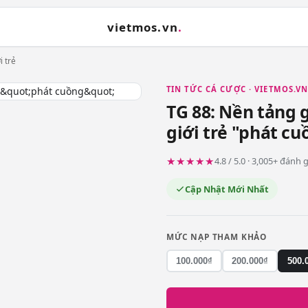
vietmos.vn
.
i trẻ
TIN TỨC CÁ CƯỢC · VIETMOS.V
TG 88: Nền tảng g
giới trẻ "phát cu
★★★★★
4.8 / 5.0 · 3,005+ đánh
Cập Nhật Mới Nhất
MỨC NẠP THAM KHẢO
100.000₫
200.000₫
500.