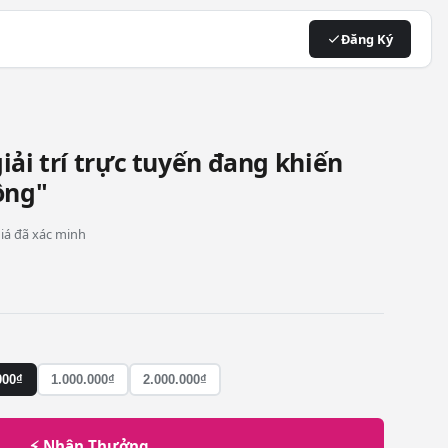
Đăng Ký
N
iải trí trực tuyến đang khiến
ồng"
 giá đã xác minh
000₫
1.000.000₫
2.000.000₫
⚡ Nhận Thưởng