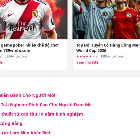
game poker nhiều chế độ chơi
Top Đội Tuyển Có Hàng Công Mạ
ại 789winfx.com
World Cup 2026
8 · 3234+ lượt xem
★★★★★
4.8 · 1885+ lượt xem
ết →
Xem Chi Tiết →
 Biến Dành Cho Người Mới
 – Trải Nghiệm Đỉnh Cao Cho Người Đam Mê
n thuật từ cao thủ 10 năm kinh nghiệm
 Công Bằng
 Lược Làm Nên Khác Biệt