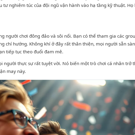
 tư nghiêm túc của đội ngũ vận hành vào hạ tầng kỹ thuật. Họ hi
 người chơi đông đảo và sôi nổi. Bạn có thể tham gia các grou
ng chí hướng. Không khí ở đây rất thân thiện, mọi người sẵn sàn
bạn tiếp tục theo đuổi đam mê.
i người thực sự rất tuyệt vời. Nó biến một trò chơi cá nhân trở
vận may này.