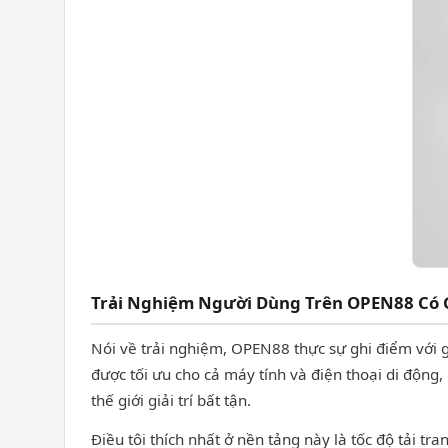
Trải Nghiệm Người Dùng Trên OPEN88 Có G
Nói về trải nghiệm, OPEN88 thực sự ghi điểm với g
được tối ưu cho cả máy tính và điện thoại di động,
thế giới giải trí bất tận.
Điều tôi thích nhất ở nền tảng này là tốc độ tải tr