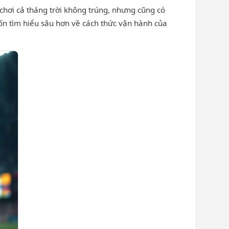
chơi cả tháng trời không trúng, nhưng cũng có
ốn tìm hiểu sâu hơn về cách thức vận hành của