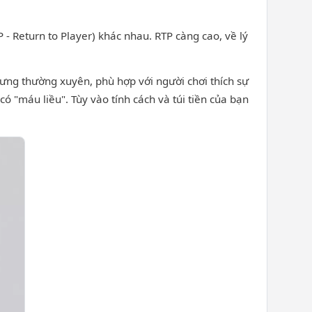
- Return to Player) khác nhau. RTP càng cao, về lý
ưng thường xuyên, phù hợp với người chơi thích sự
 "máu liều". Tùy vào tính cách và túi tiền của bạn