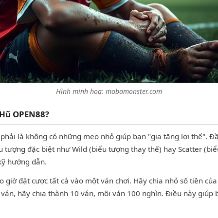
Hình minh hoạ: mobamonster.com
ổ Hũ OPEN88?
ải là không có những mẹo nhỏ giúp bạn "gia tăng lợi thế". Đầu
u tượng đặc biệt như Wild (biểu tượng thay thế) hay Scatter (bi
 kỹ hướng dẫn.
 giờ đặt cược tất cả vào một ván chơi. Hãy chia nhỏ số tiền của 
 ván, hãy chia thành 10 ván, mỗi ván 100 nghìn. Điều này giúp b