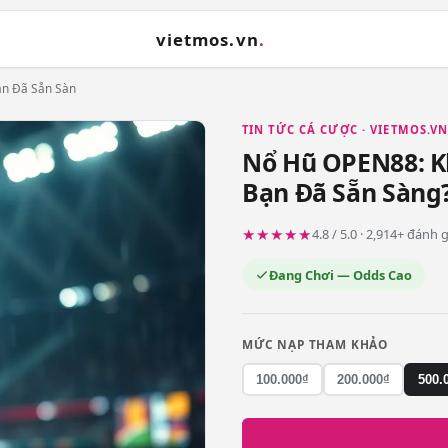
vietmos.vn
.
ạn Đã Sẵn Sàn
TIN TỨC CÁ CƯỢC · VIETMOS.V
Nổ Hũ OPEN88: K
Bạn Đã Sẵn Sàng
★★★★★
4.8 / 5.0 · 2,914+ đánh
Đang Chơi — Odds Cao
MỨC NẠP THAM KHẢO
100.000₫
200.000₫
500.