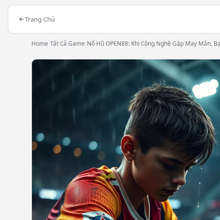
Trang Chủ
Home
›
Tất Cả Game
›
Nổ Hũ OPEN88: Khi Công Nghệ Gặp May Mắn, B