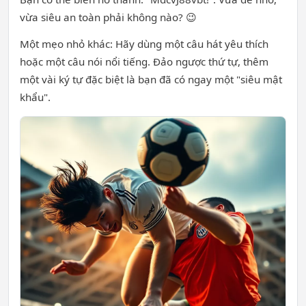
vừa siêu an toàn phải không nào? 😉
Một mẹo nhỏ khác: Hãy dùng một câu hát yêu thích
hoặc một câu nói nổi tiếng. Đảo ngược thứ tự, thêm
một vài ký tự đặc biệt là bạn đã có ngay một "siêu mật
khẩu".