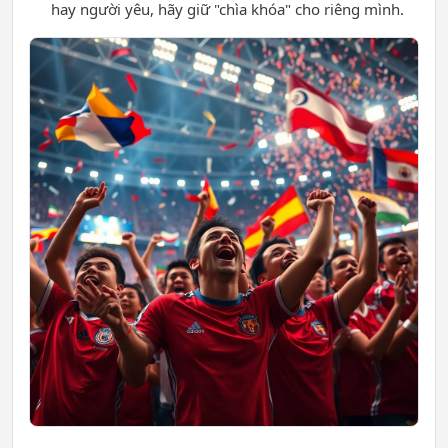
hay người yêu, hãy giữ "chìa khóa" cho riêng mình.