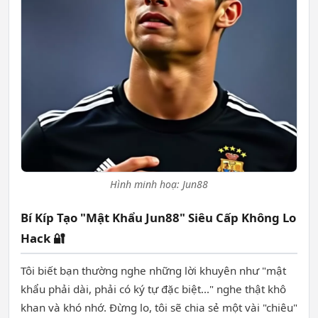
Hình minh hoạ: Jun88
Bí Kíp Tạo "Mật Khẩu Jun88" Siêu Cấp Không Lo
Hack 🔐
Tôi biết bạn thường nghe những lời khuyên như "mật
khẩu phải dài, phải có ký tự đặc biệt..." nghe thật khô
khan và khó nhớ. Đừng lo, tôi sẽ chia sẻ một vài "chiêu"