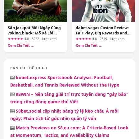
Săn Jackpot Mỗi Ngày Cùng
dabet.vegas Casino Review:
79king.black: Mổ Xẻ Lời
Fair Play, Big Rewards and
Quảng Cáo Trước Khi Bạn
What You Should Check
★★★★★
4.8 · 3222+ lượt xem
★★★★★
4.8 · 2349+ lượt xem
Nạp Tiền
Before Playing
Xem Chi Tiết →
Xem Chi Tiết →
BẠN CÓ THỂ THÍCH
🎰
kubet.express Sportsbook Analysis: Football,
Basketball, and Tennis Reviewed Without the Hype
🎰
98WIN – Nền tảng giải trí trực tuyến đang "gây bão"
trong cộng đồng game thủ Việt
🎰
S8bet.social cập nhật bảng tỷ lệ kèo châu Á mỗi
ngày: Phân tích từ góc nhìn quản lý vốn
🎰
Match Previews on S8.eu.com: A Criteria-Based Look
at Momentum, Tactics, and Availability Claims