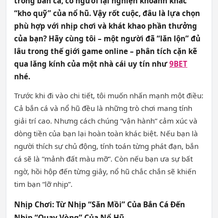
trong bắn cá, có người lại nghiện khoảnh khắc
“kho quỹ” của nổ hũ. Vậy rốt cuộc, đâu là lựa chọn
phù hợp với nhịp chơi và khát khao phần thưởng
của bạn? Hãy cùng tôi – một người đã “lăn lộn” đủ
lâu trong thế giới game online – phân tích cặn kẽ
qua lăng kính của một nhà cái uy tín như
9BET
nhé.
Trước khi đi vào chi tiết, tôi muốn nhấn mạnh một điều:
Cả bắn cá và nổ hũ đều là những trò chơi mang tính
giải trí cao. Nhưng cách chúng “vận hành” cảm xúc và
dòng tiền của bạn lại hoàn toàn khác biệt. Nếu bạn là
người thích sự chủ động, tính toán từng phát đạn, bắn
cá sẽ là “mảnh đất màu mỡ”. Còn nếu bạn ưa sự bất
ngờ, hồi hộp đến từng giây, nổ hũ chắc chắn sẽ khiến
tim bạn “lỡ nhịp”.
Nhịp Chơi: Từ Nhịp “Săn Mồi” Của Bắn Cá Đến
Nhịp “Quay Vòng” Của Nổ Hũ