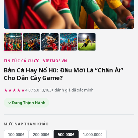
TIN TỨC CÁ CƯỢC · VIETMOS.VN
Bắn Cá Hay Nổ Hũ: Đâu Mới Là “Chân Ái”
Cho Dân Cày Game?
★★★★★
4.8 / 5.0 · 3,183+ đánh giá đã xác minh
Đang Thịnh Hành
MỨC NẠP THAM KHẢO
100.000₫
200.000₫
500.000₫
1.000.000₫