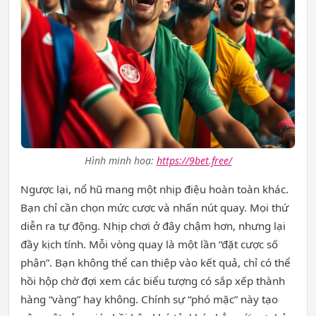
Hình minh hoạ:
https://9bet.free/
Ngược lại, nổ hũ mang một nhịp điệu hoàn toàn khác.
Bạn chỉ cần chọn mức cược và nhấn nút quay. Mọi thứ
diễn ra tự động. Nhịp chơi ở đây chậm hơn, nhưng lại
đầy kịch tính. Mỗi vòng quay là một lần “đặt cược số
phận”. Bạn không thể can thiệp vào kết quả, chỉ có thể
hồi hộp chờ đợi xem các biểu tượng có sắp xếp thành
hàng “vàng” hay không. Chính sự “phó mặc” này tạo