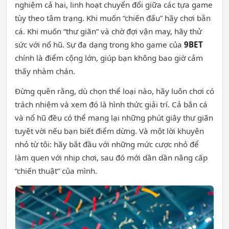
nghiệm cả hai, linh hoạt chuyển đổi giữa các tựa game
tùy theo tâm trạng. Khi muốn “chiến đấu” hãy chơi bắn
cá. Khi muốn “thư giãn” và chờ đợi vận may, hãy thử
sức với nổ hũ. Sự đa dạng trong kho game của
9BET
chính là điểm cộng lớn, giúp bạn không bao giờ cảm
thấy nhàm chán.
Đừng quên rằng, dù chọn thể loại nào, hãy luôn chơi có
trách nhiệm và xem đó là hình thức giải trí. Cả bắn cá
và nổ hũ đều có thể mang lại những phút giây thư giãn
tuyệt vời nếu bạn biết điểm dừng. Và một lời khuyên
nhỏ từ tôi: hãy bắt đầu với những mức cược nhỏ để
làm quen với nhịp chơi, sau đó mới dần dần nâng cấp
“chiến thuật” của mình.