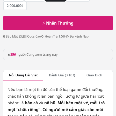
2.000.000₫
⚡ Nhận Thưởng
🔒 Bảo Mật SSL
🎰 Odds Cao
🔄 Hoàn Trả 1.5%
💳 Đa Kênh Nạp
🔥
356
người đang xem trang này
Nội Dung Bài Viết
Đánh Giá (3,183)
Giao Dịch
Nếu bạn là một tín đồ của thể loại game đổi thưởng,
chắc hẳn không ít lần bạn ngồi lưỡng lự giữa hai “cực
phẩm” là
bắn cá
và
nổ hũ. Mỗi bên một vẻ, mỗi trò
một “chất riêng”. Có người mê cảm giác săn mồi