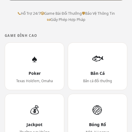
📞
Hỗ Trợ 24/7
🎲
Game Bài Đổi Thưởng
🛡
Bảo Vệ Thông Tin
📜
Giấy Phép Hợp Pháp
GAME ĐỈNH CAO
♠
🐟
Poker
Bắn Cá
Texas Hold'em, Omaha
Bắn cá đổi thưởng
💰
🏐
Jackpot
Bóng Rổ