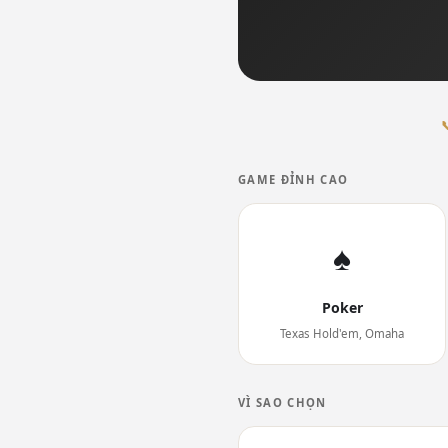

GAME ĐỈNH CAO
♠
Poker
Texas Hold'em, Omaha
VÌ SAO CHỌN