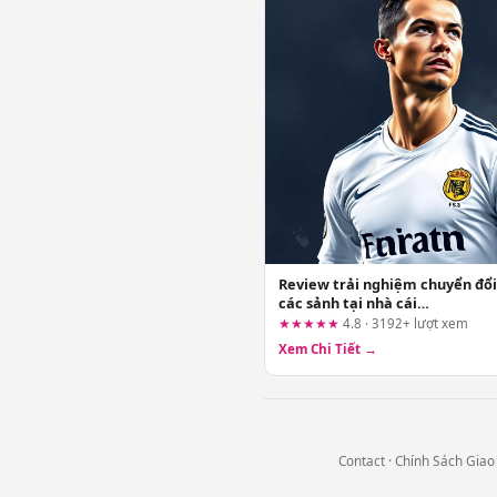
Review trải nghiệm chuyển đổi
các sảnh tại nhà cái
keonhacaionline.net: Ba yếu t
★★★★★
4.8 · 3192+ lượt xem
định sự mượt mà
Xem Chi Tiết →
Contact
·
Chính Sách Giao