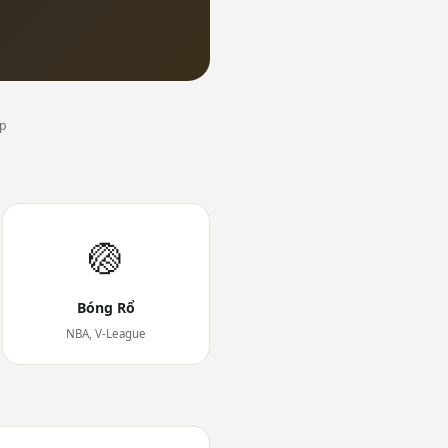
áp
🏐
Bóng Rổ
NBA, V-League