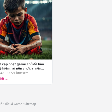
 cập nhật game chủ đề bảo
ý hiếm: ai nên chơi, ai nên
vì sao?
★
4.8 · 3272+ lượt xem
Tiết →
Vé
·
Tất Cả Game
·
Sitemap