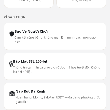
Thưởng cực khủng
NBA, V-League
VÌ SAO CHỌN
Bảo Vệ Người Chơi
🛡
Cam kết công bằng, không gian lận, minh bạch mọi giao
dịch.
Bảo Mật SSL 256-bit
🔒
Thông tin cá nhân và giao dịch được mã hóa tuyệt đối. Không
lo rò rỉ dữ liệu.
Nạp Rút Đa Kênh
🏦
Ngân hàng, Momo, ZaloPay, USDT — đa dạng phương thức
giao dịch.