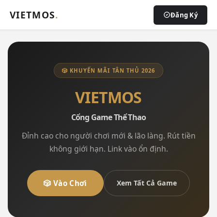
VIETMOS
.
Đăng Ký
🎲 KHUYẾN MÃI TÂN THỦ 2026
VIETMOS
Cổng Game Thể Thao
Đỉnh cao cho người chơi mới & lão làng. Rút tiền
không giới hạn. Link vào ổn định.
🎲 Vào Chơi
Xem Tất Cả Game