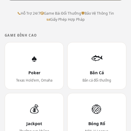
📞
Hỗ Trợ 24/7
🎲
Game Bài Đổi Thưởng
🛡
Bảo Vệ Thông Tin
📜
Giấy Phép Hợp Pháp
GAME ĐỈNH CAO
♠
🐟
Poker
Bắn Cá
Texas Hold'em, Omaha
Bắn cá đổi thưởng
💰
🏐
Jackpot
Bóng Rổ