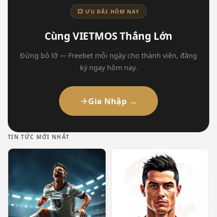
💥 ƯU ĐÃI HÔM NAY
Cùng VIETMOS Thắng Lớn
Đừng bỏ lỡ — Freebet mỗi ngày cho thành viên, đăng
ký ngay hôm nay.
Gia Nhập →
TIN TỨC MỚI NHẤT