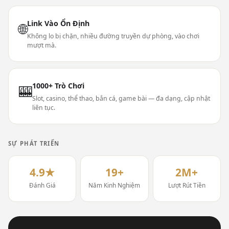
Link Vào Ổn Định
🌐
Không lo bị chặn, nhiều đường truyền dự phòng, vào chơi
mượt mà.
1000+ Trò Chơi
🎰
Slot, casino, thể thao, bắn cá, game bài — đa dạng, cập nhật
liên tục.
SỰ PHÁT TRIỂN
4.9★
19+
2M+
Đánh Giá
Năm Kinh Nghiệm
Lượt Rút Tiền