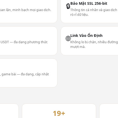
Bảo Mật SSL 256-bit
🔒
an lận, minh bạch mọi giao dịch.
Thông tin cá nhân và giao dịch
rò rỉ dữ liệu.
Link Vào Ổn Định
🌐
, USDT — đa dạng phương thức
Không lo bị chặn, nhiều đường
mượt mà.
cá, game bài — đa dạng, cập nhật
19+