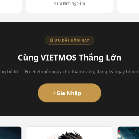
Năm Kinh Nghiệm
💥 ƯU ĐÃI HÔM NAY
Cùng VIETMOS Thắng Lớn
ng bỏ lỡ — Freebet mỗi ngày cho thành viên, đăng ký ngay hôm n
Gia Nhập →