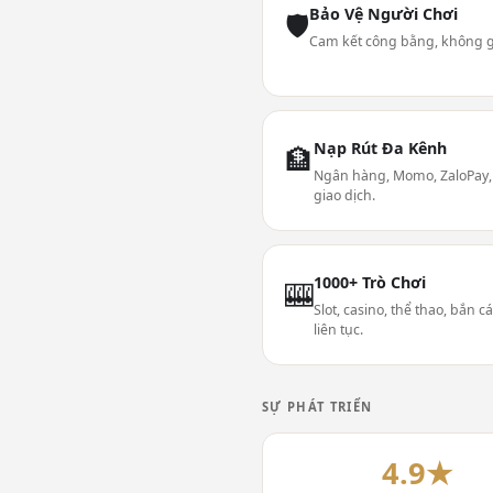
Bảo Vệ Người Chơi
🛡
Cam kết công bằng, không gi
Nạp Rút Đa Kênh
🏦
Ngân hàng, Momo, ZaloPay
giao dịch.
1000+ Trò Chơi
🎰
Slot, casino, thể thao, bắn 
liên tục.
SỰ PHÁT TRIỂN
4.9★