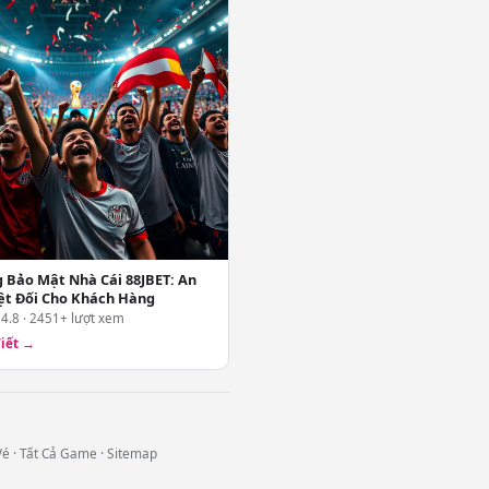
 Bảo Mật Nhà Cái 88JBET: An
ệt Đối Cho Khách Hàng
★
4.8 · 2451+ lượt xem
Tiết →
Vé
·
Tất Cả Game
·
Sitemap