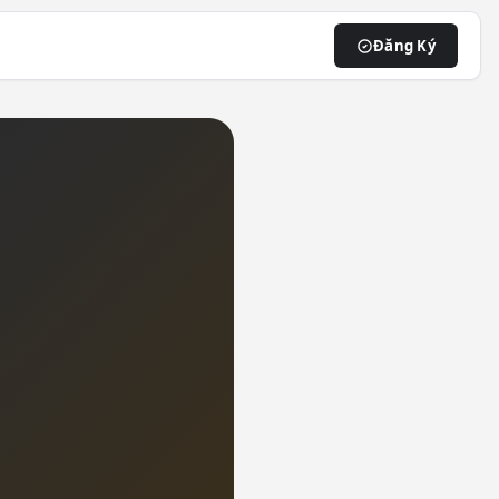
Đăng Ký