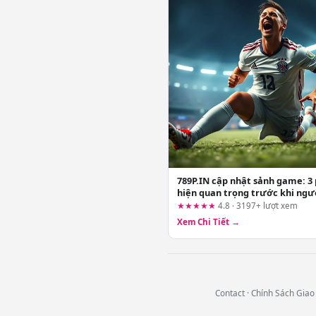
789P.IN cập nhật sảnh game: 3
hiện quan trọng trước khi ngư
đặt cược
★★★★★
4.8 · 3197+ lượt xem
Xem Chi Tiết →
Contact
·
Chính Sách Giao