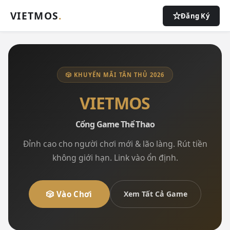
VIETMOS
.
Đăng Ký
🎲 KHUYẾN MÃI TÂN THỦ 2026
VIETMOS
Cổng Game Thể Thao
Đỉnh cao cho người chơi mới & lão làng. Rút tiền
không giới hạn. Link vào ổn định.
🎲 Vào Chơi
Xem Tất Cả Game