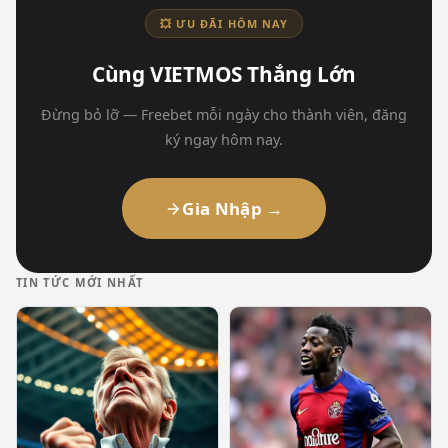
💥 ƯU ĐÃI HÔM NAY
Cùng VIETMOS Thắng Lớn
Đừng bỏ lỡ — Freebet mỗi ngày cho thành viên, đăng
ký ngay hôm nay.
Gia Nhập →
TIN TỨC MỚI NHẤT