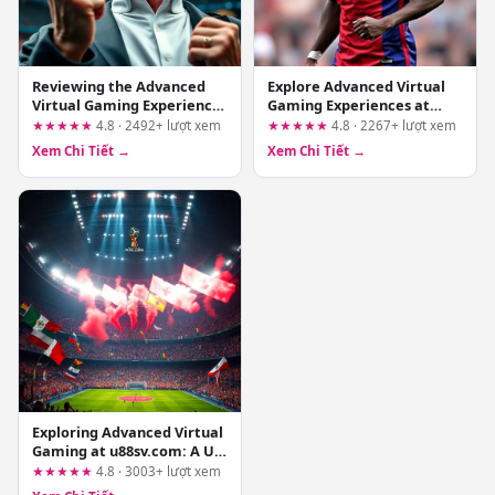
Reviewing the Advanced
Explore Advanced Virtual
Virtual Gaming Experience
Gaming Experiences at
at yhylc88.com: What to
go99sv.com: What to Verify
★★★★★
4.8 · 2492+ lượt xem
★★★★★
4.8 · 2267+ lượt xem
Expect and What to Verify
Before You Play
Xem Chi Tiết →
Xem Chi Tiết →
Yourself
Exploring Advanced Virtual
Gaming at u88sv.com: A UX
Expert’s Verdict
★★★★★
4.8 · 3003+ lượt xem