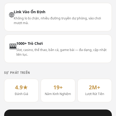
Link Vào Ổn Định
🌐
Không lo bị chặn, nhiều đường truyền dự phòng, vào chơi
mượt mà.
1000+ Trò Chơi
🎰
Slot, casino, thể thao, bắn cá, game bài — đa dạng, cập nhật
liên tục.
SỰ PHÁT TRIỂN
4.9★
19+
2M+
Đánh Giá
Năm Kinh Nghiệm
Lượt Rút Tiền