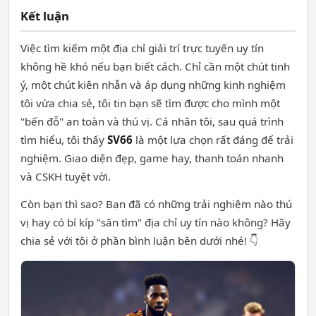
Kết luận
Việc tìm kiếm một địa chỉ giải trí trực tuyến uy tín
không hề khó nếu bạn biết cách. Chỉ cần một chút tinh
ý, một chút kiên nhẫn và áp dụng những kinh nghiệm
tôi vừa chia sẻ, tôi tin bạn sẽ tìm được cho mình một
"bến đỗ" an toàn và thú vị. Cá nhân tôi, sau quá trình
tìm hiểu, tôi thấy
SV66
là một lựa chọn rất đáng để trải
nghiệm. Giao diện đẹp, game hay, thanh toán nhanh
và CSKH tuyệt vời.
Còn bạn thì sao? Bạn đã có những trải nghiệm nào thú
vị hay có bí kíp "săn tìm" địa chỉ uy tín nào không? Hãy
chia sẻ với tôi ở phần bình luận bên dưới nhé! 👇