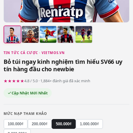
TIN TỨC CÁ CƯỢC · VIETMOS.VN
Bỏ túi ngay kinh nghiệm tìm hiểu SV66 uy
tín hàng đầu cho newbie
★★★★★
4.8 / 5.0 · 1,884+ đánh giá đã xác minh
Cập Nhật Mới Nhất
MỨC NẠP THAM KHẢO
100.000₫
200.000₫
500.000₫
1.000.000₫