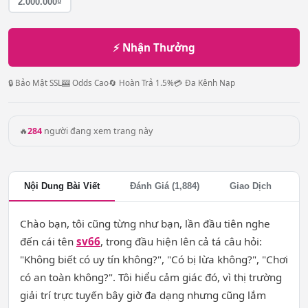
2.000.000₫
⚡ Nhận Thưởng
🔒 Bảo Mật SSL
🎰 Odds Cao
🔄 Hoàn Trả 1.5%
💳 Đa Kênh Nạp
🔥
284
người đang xem trang này
Nội Dung Bài Viết
Đánh Giá (1,884)
Giao Dịch
Chào bạn, tôi cũng từng như bạn, lần đầu tiên nghe
đến cái tên
sv66
, trong đầu hiện lên cả tá câu hỏi:
"Không biết có uy tín không?", "Có bị lừa không?", "Chơi
có an toàn không?". Tôi hiểu cảm giác đó, vì thị trường
giải trí trực tuyến bây giờ đa dạng nhưng cũng lắm