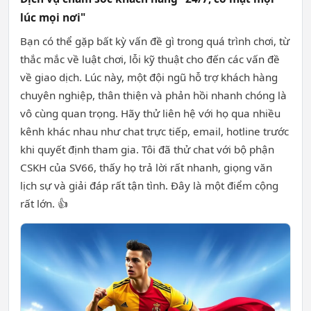
lúc mọi nơi"
Bạn có thể gặp bất kỳ vấn đề gì trong quá trình chơi, từ
thắc mắc về luật chơi, lỗi kỹ thuật cho đến các vấn đề
về giao dịch. Lúc này, một đội ngũ hỗ trợ khách hàng
chuyên nghiệp, thân thiện và phản hồi nhanh chóng là
vô cùng quan trọng. Hãy thử liên hệ với họ qua nhiều
kênh khác nhau như chat trực tiếp, email, hotline trước
khi quyết định tham gia. Tôi đã thử chat với bộ phận
CSKH của SV66, thấy họ trả lời rất nhanh, giọng văn
lịch sự và giải đáp rất tận tình. Đây là một điểm cộng
rất lớn. 👍