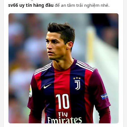
sv66 uy tín hàng đầu
để an tâm trải nghiệm nhé.