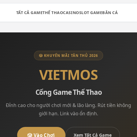
TẤT CẢ GAME
THỂ THAO
CASINO
SLOT GAME
BẮN CÁ
🎲 KHUYẾN MÃI TÂN THỦ 2026
VIETMOS
Cổng Game Thể Thao
Đỉnh cao cho người chơi mới & lão làng. Rút tiền không
giới hạn. Link vào ổn định.
🎲 Vào Chơi
Xem Tất Cả Game