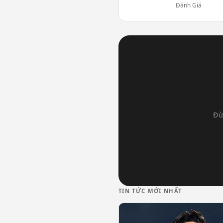
Đánh Giá
Đừ
TIN TỨC MỚI NHẤT