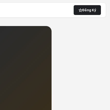
Đăng Ký