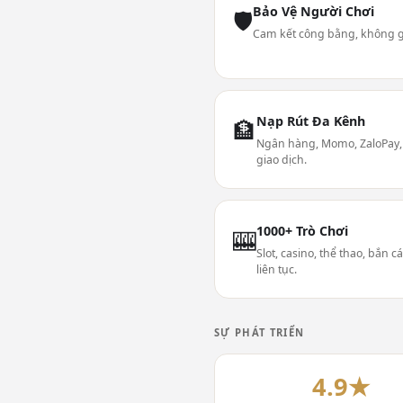
Bảo Vệ Người Chơi
🛡
Cam kết công bằng, không gi
Nạp Rút Đa Kênh
🏦
Ngân hàng, Momo, ZaloPay
giao dịch.
1000+ Trò Chơi
🎰
Slot, casino, thể thao, bắn 
liên tục.
SỰ PHÁT TRIỂN
4.9★