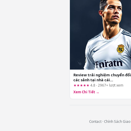
Review trải nghiệm chuyển đổi
các sảnh tại nhà cái
keonhacaionline.net: Ba yếu t
★★★★★
4.8 · 2967+ lượt xem
định sự mượt mà
Xem Chi Tiết →
Contact
·
Chính Sách Giao