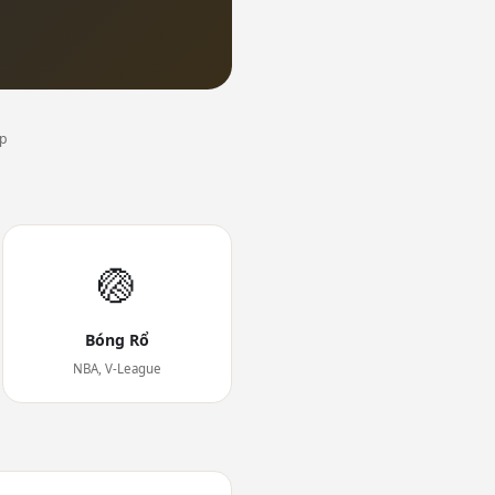
áp
🏐
Bóng Rổ
NBA, V-League