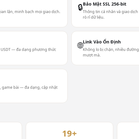
Bảo Mật SSL 256-bit
🔒
an lận, minh bạch mọi giao dịch.
Thông tin cá nhân và giao dịch
rò rỉ dữ liệu.
Link Vào Ổn Định
🌐
, USDT — đa dạng phương thức
Không lo bị chặn, nhiều đường
mượt mà.
cá, game bài — đa dạng, cập nhật
19+