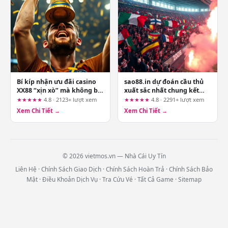
Bí kíp nhận ưu đãi casino
sao88.in dự đoán cầu thủ
XX88 “xịn xò” mà không bị
xuất sắc nhất chung kết
nhà cái từ chối
World Cup 2026: Phân tích
★★★★★
4.8 · 2123+ lượt xem
★★★★★
4.8 · 2291+ lượt xem
chuyên sâu từ chuyên gia
Xem Chi Tiết →
Xem Chi Tiết →
10 năm
© 2026 vietmos.vn — Nhà Cái Uy Tín
Liên Hệ
·
Chính Sách Giao Dịch
·
Chính Sách Hoàn Trả
·
Chính Sách Bảo
Mật
·
Điều Khoản Dịch Vụ
·
Tra Cứu Vé
·
Tất Cả Game
·
Sitemap