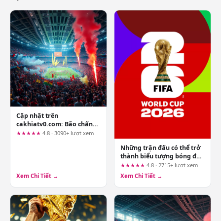
Cập nhật trên
cakhiatv0.com: Bão chấn
thương quét qua các đội
★★★★★
4.8 · 3090+ lượt xem
hình kịch tính
Những trận đấu có thể trở
thành biểu tượng bóng đá
hiện đại
★★★★★
4.8 · 2715+ lượt xem
Xem Chi Tiết →
Xem Chi Tiết →