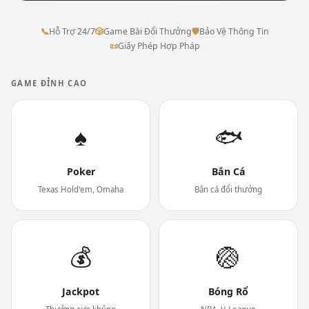
📞
Hỗ Trợ 24/7
🎲
Game Bài Đổi Thưởng
🛡
Bảo Vệ Thông Tin
📜
Giấy Phép Hợp Pháp
GAME ĐỈNH CAO
♠
🐟
Poker
Bắn Cá
Texas Hold'em, Omaha
Bắn cá đổi thưởng
💰
🏐
Jackpot
Bóng Rổ