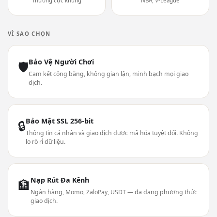
Thưởng cực khủng
NBA, V-League
VÌ SAO CHỌN
Bảo Vệ Người Chơi
🛡
Cam kết công bằng, không gian lận, minh bạch mọi giao
dịch.
Bảo Mật SSL 256-bit
🔒
Thông tin cá nhân và giao dịch được mã hóa tuyệt đối. Không
lo rò rỉ dữ liệu.
Nạp Rút Đa Kênh
🏦
Ngân hàng, Momo, ZaloPay, USDT — đa dạng phương thức
giao dịch.