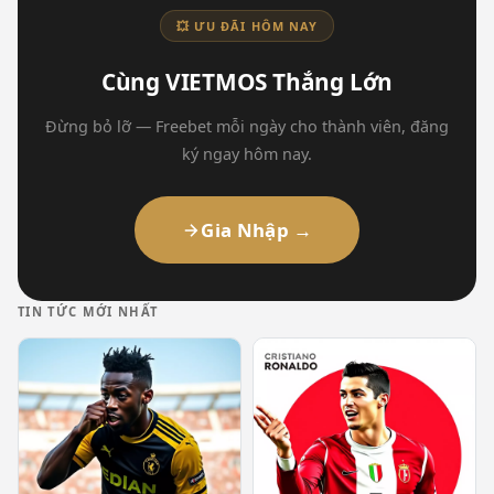
💥 ƯU ĐÃI HÔM NAY
Cùng VIETMOS Thắng Lớn
Đừng bỏ lỡ — Freebet mỗi ngày cho thành viên, đăng
ký ngay hôm nay.
Gia Nhập →
TIN TỨC MỚI NHẤT