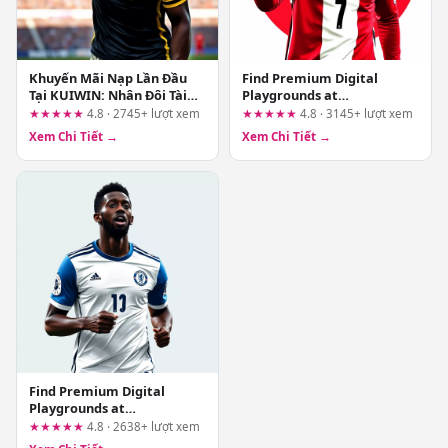
Khuyến Mãi Nạp Lần Đầu
Find Premium Digital
Tại KUIWIN: Nhân Đôi Tài
Playgrounds at
Khoản Gốc – Đọc Kỹ Trước
uu88pai.com: A Risk-First
★★★★★
4.8 · 2745+ lượt xem
★★★★★
4.8 · 3145+ lượt xem
Khi Nạp
Review
Xem Chi Tiết →
Xem Chi Tiết →
Find Premium Digital
Playgrounds at
dn8809.com: A Reviewer’s
★★★★★
4.8 · 2638+ lượt xem
Checklist