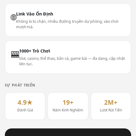
Link Vào Ổn Định
🌐
Không lo bị chặn, nhiều đường truyền dự phòng, vào chơi
mượt mà.
1000+ Trò Chơi
🎰
Slot, casino, thể thao, bắn cá, game bài — đa dạng, cập nhật
liên tục.
SỰ PHÁT TRIỂN
4.9★
19+
2M+
Đánh Giá
Năm Kinh Nghiệm
Lượt Rút Tiền