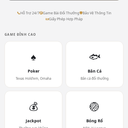
📞
Hỗ Trợ 24/7
🎲
Game Bài Đổi Thưởng
🛡
Bảo Vệ Thông Tin
📜
Giấy Phép Hợp Pháp
GAME ĐỈNH CAO
♠
🐟
Poker
Bắn Cá
Texas Hold'em, Omaha
Bắn cá đổi thưởng
💰
🏐
Jackpot
Bóng Rổ