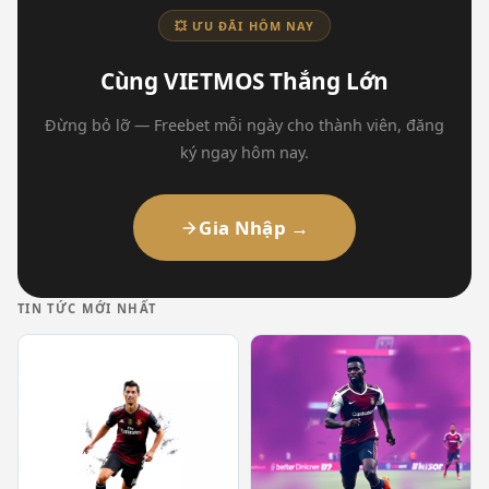
💥 ƯU ĐÃI HÔM NAY
Cùng VIETMOS Thắng Lớn
Đừng bỏ lỡ — Freebet mỗi ngày cho thành viên, đăng
ký ngay hôm nay.
Gia Nhập →
TIN TỨC MỚI NHẤT