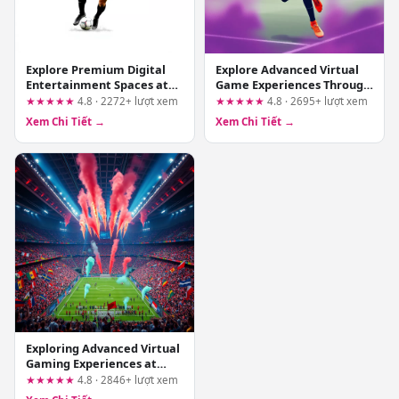
Explore Premium Digital
Explore Advanced Virtual
Entertainment Spaces at
Game Experiences Through
cm88.dad: A Reviewer's
8kbet1.io: What to Expect
★★★★★
4.8 · 2272+ lượt xem
★★★★★
4.8 · 2695+ lượt xem
Checklist for What to Verify
and What to Verify
Xem Chi Tiết →
Xem Chi Tiết →
Exploring Advanced Virtual
Gaming Experiences at
tk88i.lat: A Touchpoint
★★★★★
4.8 · 2846+ lượt xem
Review