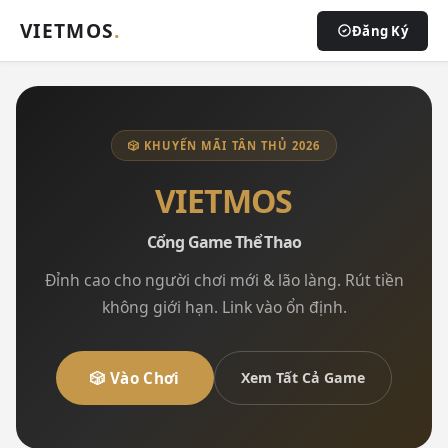
VIETMOS
.
Đăng Ký
🎲 KHUYẾN MÃI TÂN THỦ 2026
VIETMOS
Cổng Game Thể Thao
Đỉnh cao cho người chơi mới & lão làng. Rút tiền
không giới hạn. Link vào ổn định.
🎲 Vào Chơi
Xem Tất Cả Game