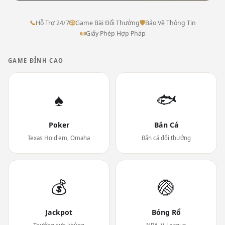
📞
Hỗ Trợ 24/7
🎲
Game Bài Đổi Thưởng
🛡
Bảo Vệ Thông Tin
📜
Giấy Phép Hợp Pháp
GAME ĐỈNH CAO
♠
🐟
Poker
Bắn Cá
Texas Hold'em, Omaha
Bắn cá đổi thưởng
💰
🏐
Jackpot
Bóng Rổ