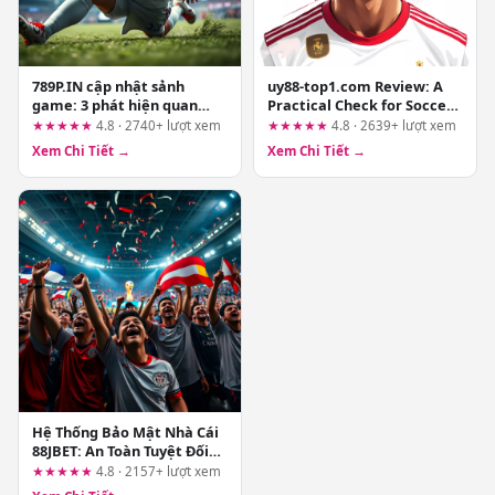
789P.IN cập nhật sảnh
uy88-top1.com Review: A
game: 3 phát hiện quan
Practical Check for Soccer
trọng trước khi người chơi
Enthusiasts
★★★★★
4.8 · 2740+ lượt xem
★★★★★
4.8 · 2639+ lượt xem
đặt cược
Xem Chi Tiết →
Xem Chi Tiết →
Hệ Thống Bảo Mật Nhà Cái
88JBET: An Toàn Tuyệt Đối
Cho Khách Hàng
★★★★★
4.8 · 2157+ lượt xem