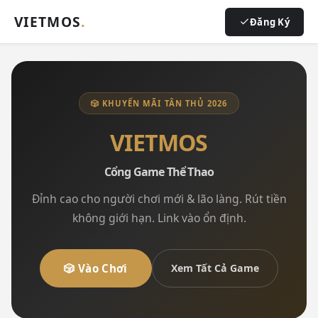
VIETMOS
.
Đăng Ký
🎲 KHUYẾN MÃI TÂN THỦ 2026
VIETMOS
Cổng Game Thể Thao
Đỉnh cao cho người chơi mới & lão làng. Rút tiền
không giới hạn. Link vào ổn định.
🎲 Vào Chơi
Xem Tất Cả Game