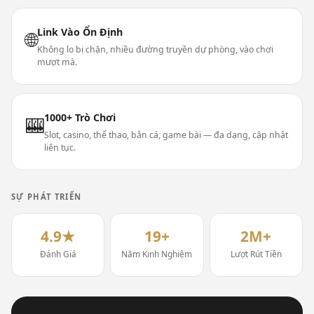
Link Vào Ổn Định
🌐
Không lo bị chặn, nhiều đường truyền dự phòng, vào chơi
mượt mà.
1000+ Trò Chơi
🎰
Slot, casino, thể thao, bắn cá, game bài — đa dạng, cập nhật
liên tục.
SỰ PHÁT TRIỂN
4.9★
19+
2M+
Đánh Giá
Năm Kinh Nghiệm
Lượt Rút Tiền