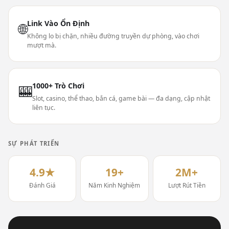
Link Vào Ổn Định
🌐
Không lo bị chặn, nhiều đường truyền dự phòng, vào chơi
mượt mà.
1000+ Trò Chơi
🎰
Slot, casino, thể thao, bắn cá, game bài — đa dạng, cập nhật
liên tục.
SỰ PHÁT TRIỂN
4.9★
19+
2M+
Đánh Giá
Năm Kinh Nghiệm
Lượt Rút Tiền