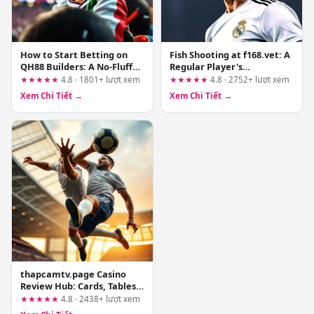
How to Start Betting on
Fish Shooting at f168.vet: A
QH88 Builders: A No-Fluff
Regular Player's
Walkthrough for Online
Walkthrough of the Full
★★★★★
4.8 · 1801+ lượt xem
★★★★★
4.8 · 2752+ lượt xem
Players
Experience
Xem Chi Tiết →
Xem Chi Tiết →
thapcamtv.page Casino
Review Hub: Cards, Tables
and Arcade Games – Is It
★★★★★
4.8 · 2438+ lượt xem
Worth Your Time?