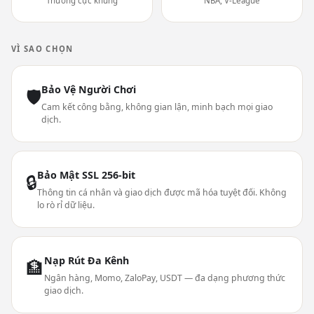
Thưởng cực khủng
NBA, V-League
VÌ SAO CHỌN
Bảo Vệ Người Chơi
🛡
Cam kết công bằng, không gian lận, minh bạch mọi giao
dịch.
Bảo Mật SSL 256-bit
🔒
Thông tin cá nhân và giao dịch được mã hóa tuyệt đối. Không
lo rò rỉ dữ liệu.
Nạp Rút Đa Kênh
🏦
Ngân hàng, Momo, ZaloPay, USDT — đa dạng phương thức
giao dịch.