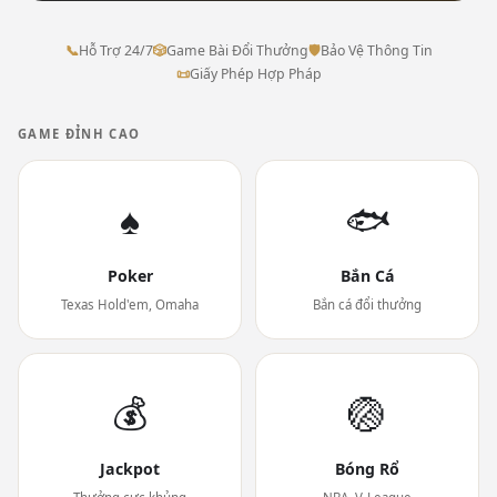
📞
Hỗ Trợ 24/7
🎲
Game Bài Đổi Thưởng
🛡
Bảo Vệ Thông Tin
📜
Giấy Phép Hợp Pháp
GAME ĐỈNH CAO
♠
🐟
Poker
Bắn Cá
Texas Hold'em, Omaha
Bắn cá đổi thưởng
💰
🏐
Jackpot
Bóng Rổ