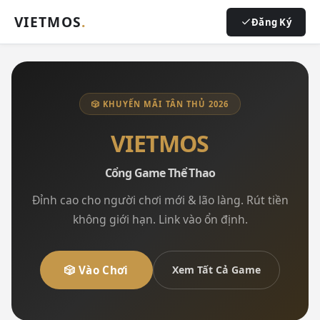
VIETMOS
.
Đăng Ký
🎲 KHUYẾN MÃI TÂN THỦ 2026
VIETMOS
Cổng Game Thể Thao
Đỉnh cao cho người chơi mới & lão làng. Rút tiền
không giới hạn. Link vào ổn định.
🎲 Vào Chơi
Xem Tất Cả Game