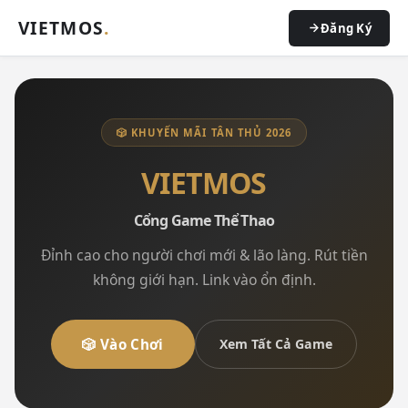
VIETMOS
.
Đăng Ký
🎲 KHUYẾN MÃI TÂN THỦ 2026
VIETMOS
Cổng Game Thể Thao
Đỉnh cao cho người chơi mới & lão làng. Rút tiền
không giới hạn. Link vào ổn định.
🎲 Vào Chơi
Xem Tất Cả Game