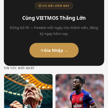
💥 ƯU ĐÃI HÔM NAY
Cùng VIETMOS Thắng Lớn
Đừng bỏ lỡ — Freebet mỗi ngày cho thành viên, đăng
ký ngay hôm nay.
Gia Nhập →
TIN TỨC MỚI NHẤT