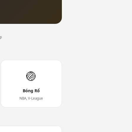
áp
🏐
Bóng Rổ
NBA, V-League