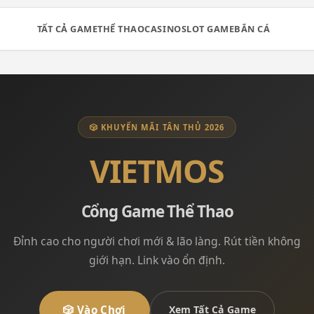
TẤT CẢ GAME
THỂ THAO
CASINO
SLOT GAME
BẮN CÁ
🎲 KHUYẾN MÃI TÂN THỦ 2026
VIETMOS
Cổng Game Thể Thao
Đỉnh cao cho người chơi mới & lão làng. Rút tiền không
giới hạn. Link vào ổn định.
🎲 Vào Chơi
Xem Tất Cả Game