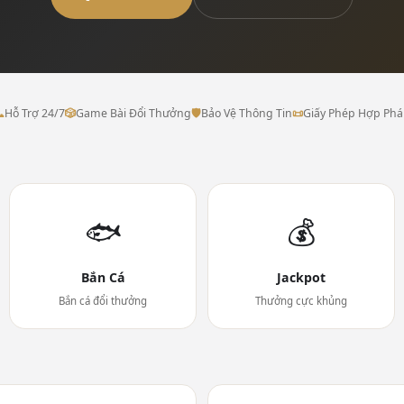

Hỗ Trợ 24/7
🎲
Game Bài Đổi Thưởng
🛡
Bảo Vệ Thông Tin
📜
Giấy Phép Hợp Ph
🐟
💰
Bắn Cá
Jackpot
Bắn cá đổi thưởng
Thưởng cực khủng