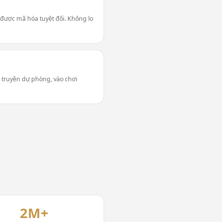
 được mã hóa tuyệt đối. Không lo
 truyền dự phòng, vào chơi
2M+