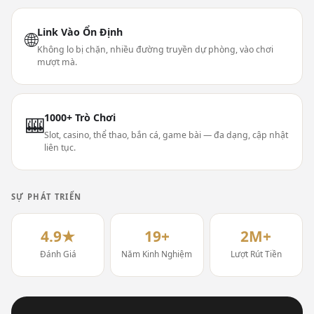
Link Vào Ổn Định
🌐
Không lo bị chặn, nhiều đường truyền dự phòng, vào chơi
mượt mà.
1000+ Trò Chơi
🎰
Slot, casino, thể thao, bắn cá, game bài — đa dạng, cập nhật
liên tục.
SỰ PHÁT TRIỂN
4.9★
19+
2M+
Đánh Giá
Năm Kinh Nghiệm
Lượt Rút Tiền