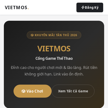
VIETMOS
.
Đăng Ký
🎲 KHUYẾN MÃI TÂN THỦ 2026
VIETMOS
Cổng Game Thể Thao
Đỉnh cao cho người chơi mới & lão làng. Rút tiền
không giới hạn. Link vào ổn định.
🎲 Vào Chơi
Xem Tất Cả Game