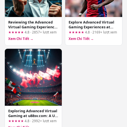
Reviewing the Advanced
Explore Advanced Virtual
Virtual Gaming Experience
Gaming Experiences at
at yhylc88.com: What to
go99sv.com: What to Verify
★★★★★
4.8 · 2857+ lượt xem
★★★★★
4.8 · 2169+ lượt xem
Expect and What to Verify
Before You Play
Xem Chi Tiết →
Xem Chi Tiết →
Yourself
Exploring Advanced Virtual
Gaming at u88sv.com: A UX
Expert’s Verdict
★★★★★
4.8 · 2992+ lượt xem