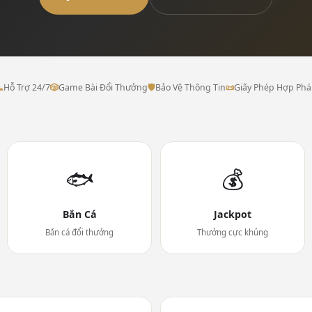

Hỗ Trợ 24/7
🎲
Game Bài Đổi Thưởng
🛡
Bảo Vệ Thông Tin
📜
Giấy Phép Hợp Ph
🐟
💰
Bắn Cá
Jackpot
Bắn cá đổi thưởng
Thưởng cực khủng