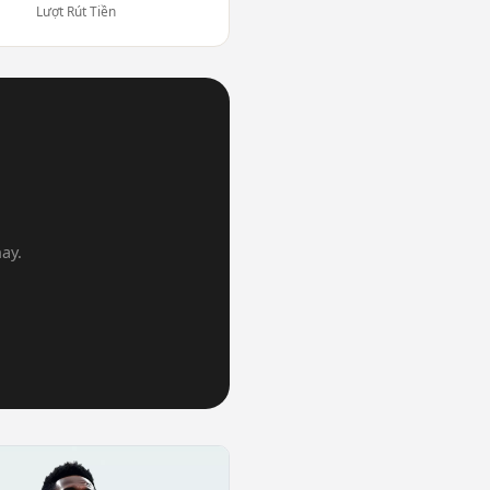
Lượt Rút Tiền
ay.