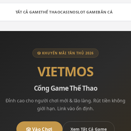
TẤT CẢ GAME
THỂ THAO
CASINO
SLOT GAME
BẮN CÁ
🎲 KHUYẾN MÃI TÂN THỦ 2026
VIETMOS
Cổng Game Thể Thao
Đỉnh cao cho người chơi mới & lão làng. Rút tiền không
giới hạn. Link vào ổn định.
🎲 Vào Chơi
Xem Tất Cả Game