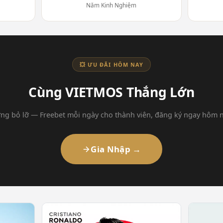
Năm Kinh Nghiệm
💥 ƯU ĐÃI HÔM NAY
Cùng VIETMOS Thắng Lớn
ng bỏ lỡ — Freebet mỗi ngày cho thành viên, đăng ký ngay hôm n
Gia Nhập →