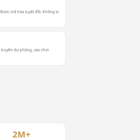
 được mã hóa tuyệt đối. Không lo
 truyền dự phòng, vào chơi
2M+