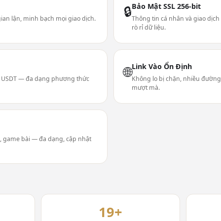
Bảo Mật SSL 256-bit
🔒
an lận, minh bạch mọi giao dịch.
Thông tin cá nhân và giao dịch
rò rỉ dữ liệu.
Link Vào Ổn Định
🌐
, USDT — đa dạng phương thức
Không lo bị chặn, nhiều đường
mượt mà.
cá, game bài — đa dạng, cập nhật
19+