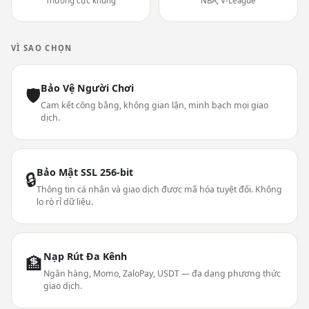
Thưởng cực khủng
NBA, V-League
VÌ SAO CHỌN
Bảo Vệ Người Chơi
🛡
Cam kết công bằng, không gian lận, minh bạch mọi giao
dịch.
Bảo Mật SSL 256-bit
🔒
Thông tin cá nhân và giao dịch được mã hóa tuyệt đối. Không
lo rò rỉ dữ liệu.
Nạp Rút Đa Kênh
🏦
Ngân hàng, Momo, ZaloPay, USDT — đa dạng phương thức
giao dịch.