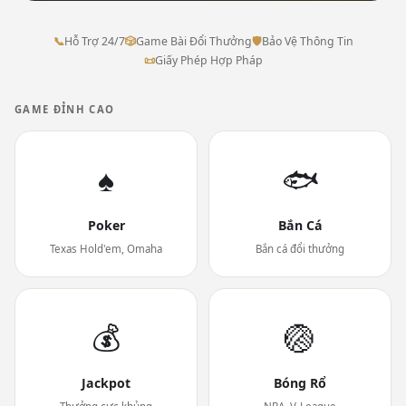
📞
Hỗ Trợ 24/7
🎲
Game Bài Đổi Thưởng
🛡
Bảo Vệ Thông Tin
📜
Giấy Phép Hợp Pháp
GAME ĐỈNH CAO
♠
🐟
Poker
Bắn Cá
Texas Hold'em, Omaha
Bắn cá đổi thưởng
💰
🏐
Jackpot
Bóng Rổ