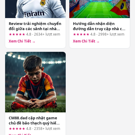
Review trải nghiệm chuyển
Hướng dẫn nhận diện
đổi giữa các sảnh tại nhà
đường dẫn truy cập nhà cái
cái keonhacaionline.net:
8xbet71.live chuẩn xác
★★★★★
4.8 · 2634+ lượt xem
★★★★★
4.8 · 2998+ lượt xem
Ba yếu tố quyết định sự
Xem Chi Tiết →
Xem Chi Tiết →
mượt mà
CM88.dad cập nhật game
chủ đề bảo thạch quý hiếm:
ai nên chơi, ai nên tránh và
★★★★★
4.8 · 2358+ lượt xem
vì sao?