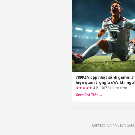
789P.IN cập nhật sảnh game: 3
hiện quan trọng trước khi ngư
đặt cược
★★★★★
4.8 · 3072+ lượt xem
Xem Chi Tiết →
Contact
·
Chính Sách Giao