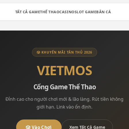
TẤT CẢ GAME
THỂ THAO
CASINO
SLOT GAME
BẮN CÁ
🎲 KHUYẾN MÃI TÂN THỦ 2026
VIETMOS
Cổng Game Thể Thao
Đỉnh cao cho người chơi mới & lão làng. Rút tiền không
giới hạn. Link vào ổn định.
🎲 Vào Chơi
Xem Tất Cả Game