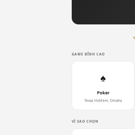

GAME ĐỈNH CAO
♠
Poker
Texas Hold'em, Omaha
VÌ SAO CHỌN