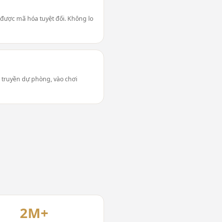
 được mã hóa tuyệt đối. Không lo
 truyền dự phòng, vào chơi
2M+