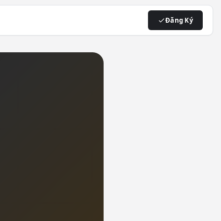
Đăng Ký