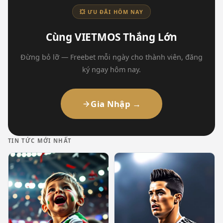
💥 ƯU ĐÃI HÔM NAY
Cùng VIETMOS Thắng Lớn
Đừng bỏ lỡ — Freebet mỗi ngày cho thành viên, đăng
ký ngay hôm nay.
Gia Nhập →
TIN TỨC MỚI NHẤT