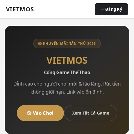
VIETMOS
.
Đăng Ký
🎲 KHUYẾN MÃI TÂN THỦ 2026
VIETMOS
Cổng Game Thể Thao
Đỉnh cao cho người chơi mới & lão làng. Rút tiền
không giới hạn. Link vào ổn định.
🎲 Vào Chơi
Xem Tất Cả Game