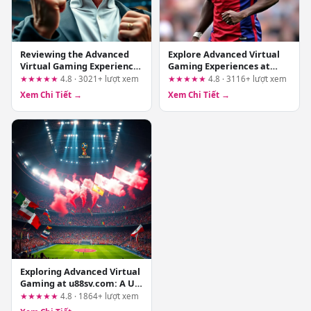
Reviewing the Advanced
Explore Advanced Virtual
Virtual Gaming Experience
Gaming Experiences at
at yhylc88.com: What to
go99sv.com: What to Verify
★★★★★
4.8 · 3021+ lượt xem
★★★★★
4.8 · 3116+ lượt xem
Expect and What to Verify
Before You Play
Xem Chi Tiết →
Xem Chi Tiết →
Yourself
Exploring Advanced Virtual
Gaming at u88sv.com: A UX
Expert’s Verdict
★★★★★
4.8 · 1864+ lượt xem