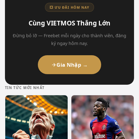
💥 ƯU ĐÃI HÔM NAY
Cùng VIETMOS Thắng Lớn
Đừng bỏ lỡ — Freebet mỗi ngày cho thành viên, đăng
ký ngay hôm nay.
Gia Nhập →
TIN TỨC MỚI NHẤT