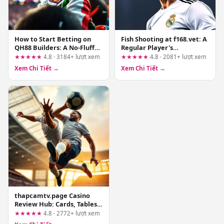
How to Start Betting on
Fish Shooting at f168.vet: A
QH88 Builders: A No-Fluff
Regular Player's
Walkthrough for Online
Walkthrough of the Full
★★★★★
4.8 · 3184+ lượt xem
★★★★★
4.8 · 2081+ lượt xem
Players
Experience
Xem Chi Tiết →
Xem Chi Tiết →
thapcamtv.page Casino
Review Hub: Cards, Tables
and Arcade Games – Is It
★★★★★
4.8 · 2772+ lượt xem
Worth Your Time?